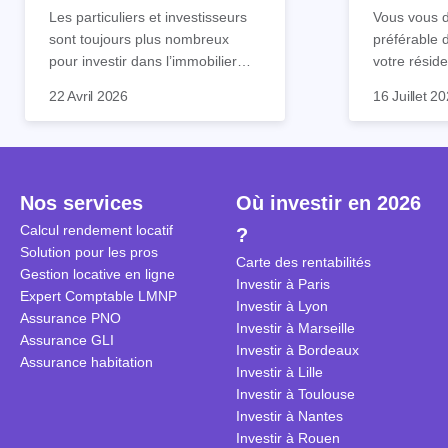
tout !
règle sim
Les particuliers et investisseurs
Vous vous d
sont toujours plus nombreux
préférable 
pour investir dans l’immobilier
votre réside
neuf. En effet, il existe de
Inutile d'êt
Souvent, o
22 Avril 2026
16 Juillet 2
nombreux avantages à choisir ce
pour prendr
affirmation
type de bien. Nous vous
éclairée. U
"louer, c'est
expliquons tout dans cet article.
la règle de
fenêtres" ou
à trancher 
sa résidenc
secondes et
sécuriser so
Nos services
Où investir en 2026
coûteuses. 
Cependant, l
Calcul rendement locatif
?
révèle ce s
plus nuancé
Solution pour les pros
transforme 
simulations
Carte des rentabilités
Gestion locative en ligne
traditionnel
complexes 
Investir à Paris
Expert Comptable LMNP
débats sans
Investir à Lyon
Assurance PNO
réconcilier 
Investir à Marseille
Assurance GLI
vue. Cette 
Investir à Bordeaux
Assurance habitation
approche si
Investir à Lille
tous.
Investir à Toulouse
Investir à Nantes
Investir à Rouen