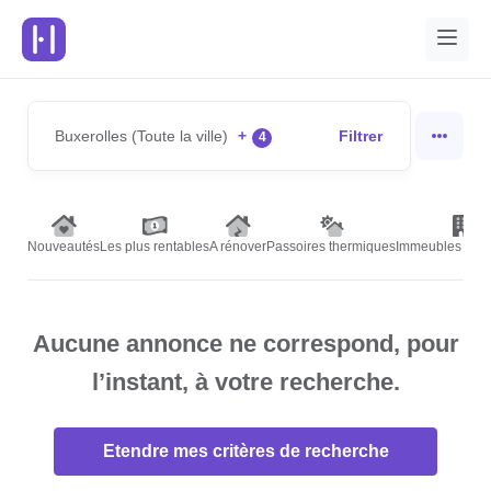
Buxerolles (Toute la ville)
+
Filtrer
4
Nouveautés
Les plus rentables
A rénover
Passoires thermiques
Immeubles de r
Aucune annonce ne correspond, pour
l’instant, à votre recherche.
Etendre mes critères de recherche