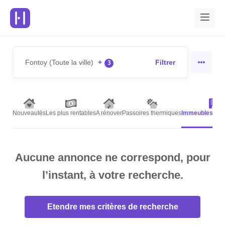
Fontoy (Toute la ville)
+
Filtrer
3
Nouveautés
Les plus rentables
A rénover
Passoires thermiques
Immeubles de 
Aucune annonce ne correspond, pour
l’instant, à votre recherche.
Etendre mes critères de recherche