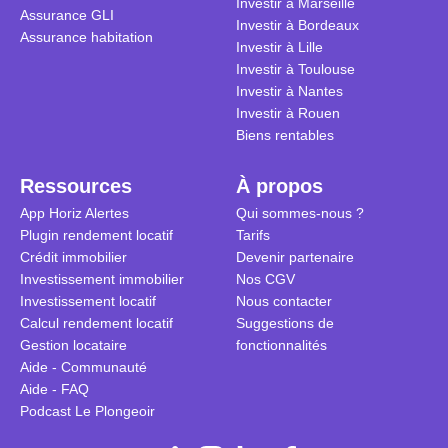
Investir à Marseille
Assurance GLI
vue. Cette 
Investir à Bordeaux
Assurance habitation
approche si
Investir à Lille
tous.
Investir à Toulouse
Investir à Nantes
Investir à Rouen
Biens rentables
Ressources
À propos
App Horiz Alertes
Qui sommes-nous ?
Plugin rendement locatif
Tarifs
Crédit immobilier
Devenir partenaire
Investissement immobilier
Nos CGV
Investissement locatif
Nous contacter
Calcul rendement locatif
Suggestions de
Gestion locataire
fonctionnalités
Aide - Communauté
Aide - FAQ
Podcast Le Plongeoir