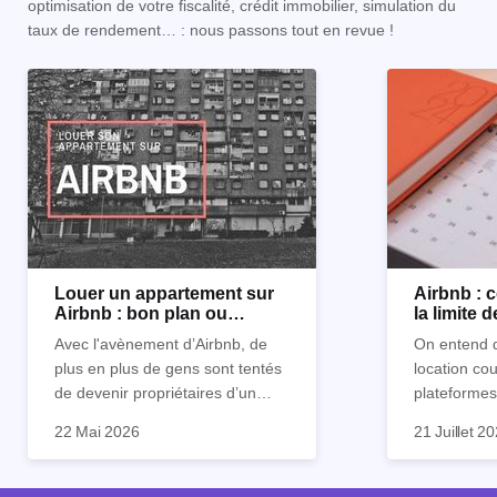
optimisation de votre fiscalité, crédit immobilier, simulation du
taux de rendement… : nous passons tout en revue !
Louer un appartement sur
Airbnb :
Airbnb : bon plan ou
la limite 
mauvaise idée
Avec l'avènement d’Airbnb, de
On entend d
plus en plus de gens sont tentés
location co
de devenir propriétaires d’un
plateformes
appartement pour le louer par la
devenue mi
22 Mai 2026
21 Juillet 2
suite. On compte environ 25 000
impossible.
Je vais don
à 30 000 logements à Paris qui
nous aimons
article les 
sont des meublés touristiques à
idées reçues
entendu) po