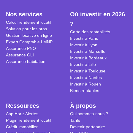
plein temps. Louer en airbnb,
plus de 120
est-ce rentable ? Quels sont les
encore ne p
Nos services
Où investir en 2026
frais à prévoir ? Les différentes
d’autres ré
Calcul rendement locatif
?
conditions à remplir ?
Investisseu
Solution pour les pros
maximiser 
Carte des rentabilités
Gestion locative en ligne
Airbnb tout
Investir à Paris
Expert Comptable LMNP
règles du je
Investir à Lyon
Assurance PNO
Investir à Marseille
Assurance GLI
Investir à Bordeaux
Assurance habitation
Investir à Lille
Investir à Toulouse
Investir à Nantes
Investir à Rouen
Biens rentables
Ressources
À propos
App Horiz Alertes
Qui sommes-nous ?
Plugin rendement locatif
Tarifs
Crédit immobilier
Devenir partenaire