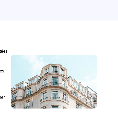
tées
des
mer