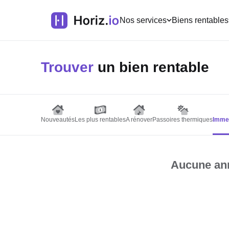
Nos services
Biens rentables
Trouver
un bien rentable
Nouveautés
Les plus rentables
A rénover
Passoires thermiques
Immeu
Aucune ann