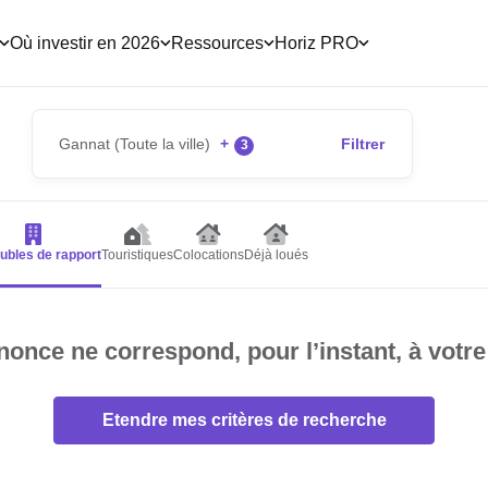
Où investir en 2026
Ressources
Horiz PRO
Gannat (Toute la ville)
+
Filtrer
3
bles de rapport
Touristiques
Colocations
Déjà loués
once ne correspond, pour l’instant, à votre
Etendre mes critères de recherche