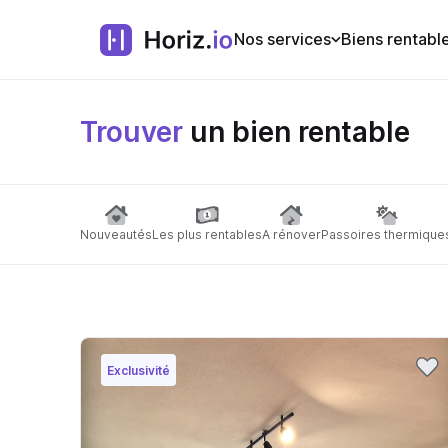
Nos services
Biens rentabl
Trouver
un bien rentable
Nouveautés
Les plus rentables
A rénover
Passoires thermique
Exclusivité