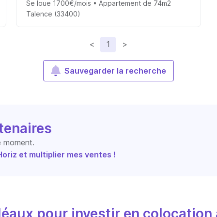
Se loue 1700€/mois • Appartement de 74m2
Talence (33400)
<
1
>
Sauvegarder la recherche
tenaires
le moment.
riz et multiplier mes ventes !
éaux pour investir en colocation 