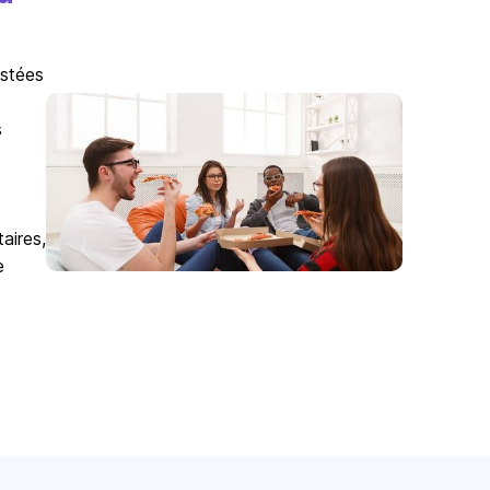
istées
s
aires,
e