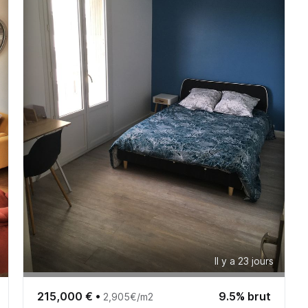
Il y a 23 jours
215,000 €
•
9.5% brut
2,905€/m2