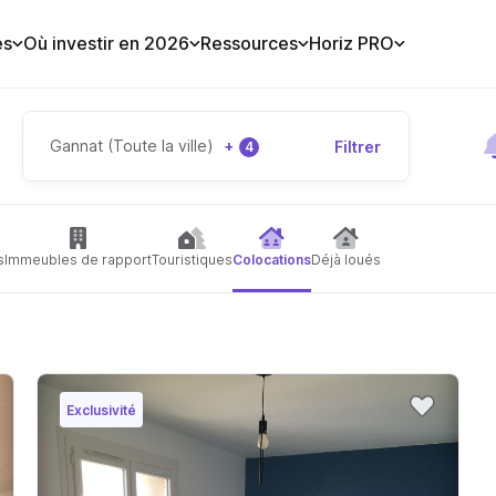
es
Où investir en 2026
Ressources
Horiz PRO
Gannat (Toute la ville)
+
Filtrer
4
s
Immeubles de rapport
Touristiques
Colocations
Déjà loués
Exclusivité