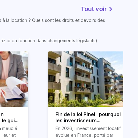
Tout voir
 à la location ? Quels sont les droits et devoirs des
oriz.io en fonction dans changements législatifs).
on
Fin de la loi Pinel : pourquoi
 le guide
les investisseurs
immobiliers se tournent
on meublé
En 2026, l'investissement locatif
vers le LLI en 2026
illeur et
évolue en France, porté par