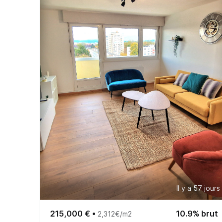
Il y a 57 jours
215,000 €
•
10.9% brut
2,312€/m2