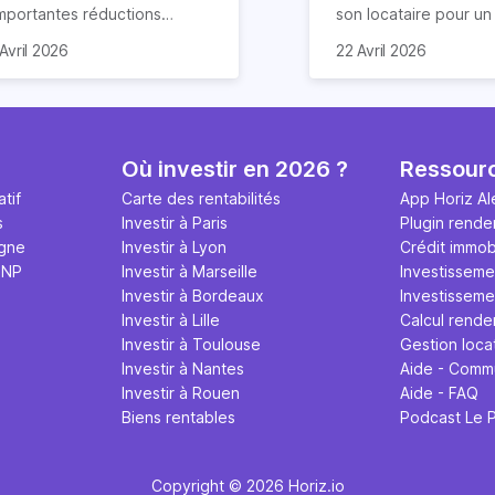
importantes réductions
son locataire pour u
mpôts lors d’un achat
meublé. Ce document
Avril 2026
22 Avril 2026
obilier. Elle concerne les
de nombreuses claus
ns particuliers et à
chacun s’engage à re
mension historique destinés à
Nous vous expliquon
location. Quels sont ses
guide tout ce qu’il fau
antages et quelles
sur le contrat de loca
Où investir en 2026 ?
Ressour
marches effectuer pour en
meublé en 2026.
tif
Carte des rentabilités
App Horiz Al
néficier ? Suivez notre guide
s
Investir à Paris
Plugin rende
mplet !
igne
Investir à Lyon
Crédit immobi
MNP
Investir à Marseille
Investisseme
Investir à Bordeaux
Investissemen
Investir à Lille
Calcul rende
Investir à Toulouse
Gestion loca
Investir à Nantes
Aide - Comm
Investir à Rouen
Aide - FAQ
Biens rentables
Podcast Le 
Copyright © 2026 Horiz.io