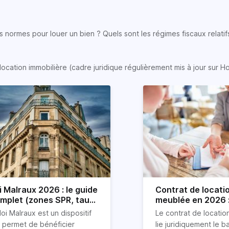
 normes pour louer un bien ? Quels sont les régimes fiscaux relatifs
location immobilière (cadre juridique régulièrement mis à jour sur H
i Malraux 2026 : le guide
Contrat de locati
mplet (zones SPR, taux,
meublée en 2026 :
nditions)
détaillé !
loi Malraux est un dispositif
Le contrat de locati
i permet de bénéficier
lie juridiquement le ba