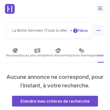
La Motte-Servolex (Toute la ville)
+
Filtrer
3
Nouveautés
Les plus rentables
A rénover
Passoires thermiques
Immeubl
Aucune annonce ne correspond, pour
l’instant, à votre recherche.
Etendre mes critères de recherche