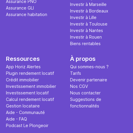
Assurance PNO
question.
sans jamais
Investir à Marseille
Assurance GLI
points de 
Investir à Bordeaux
Assurance habitation
propose un
Investir à Lille
et accessib
Investir à Toulouse
Investir à Nantes
Investir à Rouen
Biens rentables
Ressources
À propos
App Horiz Alertes
Qui sommes-nous ?
Plugin rendement locatif
Tarifs
Crédit immobilier
Devenir partenaire
Investissement immobilier
Nos CGV
Investissement locatif
Nous contacter
Calcul rendement locatif
Suggestions de
Gestion locataire
fonctionnalités
Aide - Communauté
Aide - FAQ
Podcast Le Plongeoir