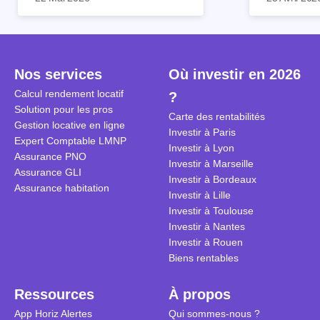
patrimoine et générer des
Et qu’a-t-on appris à la rentrée
immobilier. 
revenus complémentaires.
2024 ? Que l’assujettissement à
biens partic
Cependant, il est crucial de
la TVA est généralisé pour les
historique d
maîtriser les aspects fiscaux,
séjours dans une location
Quels sont 
notamment la TVA, afin
saisonnière dans certaines
quelles dém
Nos services
Où investir en 2026
d'optimiser cette activité.
conditions. On fait le point dans
pour en bén
Calcul rendement locatif
?
cet article.
guide compl
Solution pour les pros
Carte des rentabilités
Gestion locative en ligne
Investir à Paris
Expert Comptable LMNP
Investir à Lyon
Assurance PNO
Investir à Marseille
Assurance GLI
Investir à Bordeaux
Assurance habitation
Investir à Lille
Investir à Toulouse
Investir à Nantes
Investir à Rouen
Biens rentables
Ressources
À propos
App Horiz Alertes
Qui sommes-nous ?