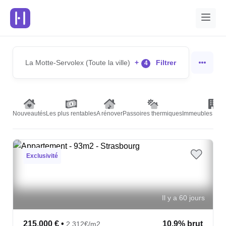
La Motte-Servolex (Toute la ville)
+
Filtrer
4
Nouveautés
Les plus rentables
A rénover
Passoires thermiques
Immeubles de r
Exclusivité
Il y a 60 jours
215,000 €
•
10.9% brut
2,312€/m2