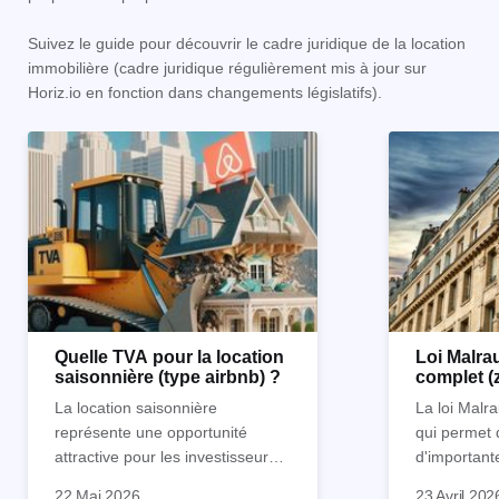
Suivez le guide pour découvrir le cadre juridique de la location
immobilière (cadre juridique régulièrement mis à jour sur
Horiz.io en fonction dans changements législatifs).
Quelle TVA pour la location
Loi Malrau
saisonnière (type airbnb) ?
complet (
condition
La location saisonnière
La loi Malra
représente une opportunité
qui permet 
attractive pour les investisseurs
d'important
souhaitant diversifier leur
d’impôts lor
22 Mai 2026
23 Avril 202