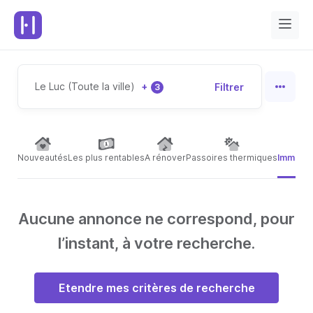
Le Luc (Toute la ville)
+
Filtrer
3
Nouveautés
Les plus rentables
A rénover
Passoires thermiques
Immeubl
Aucune annonce ne correspond, pour
l’instant, à votre recherche.
Etendre mes critères de recherche