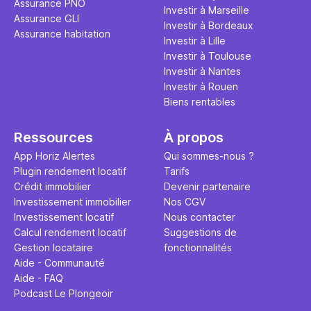
Assurance PNO
question.
sans jamais
Investir à Marseille
Assurance GLI
points de 
Investir à Bordeaux
Assurance habitation
propose un
Investir à Lille
et accessib
Investir à Toulouse
Investir à Nantes
Investir à Rouen
Biens rentables
Ressources
À propos
App Horiz Alertes
Qui sommes-nous ?
Plugin rendement locatif
Tarifs
Crédit immobilier
Devenir partenaire
Investissement immobilier
Nos CGV
Investissement locatif
Nous contacter
Calcul rendement locatif
Suggestions de
Gestion locataire
fonctionnalités
Aide - Communauté
Aide - FAQ
Podcast Le Plongeoir