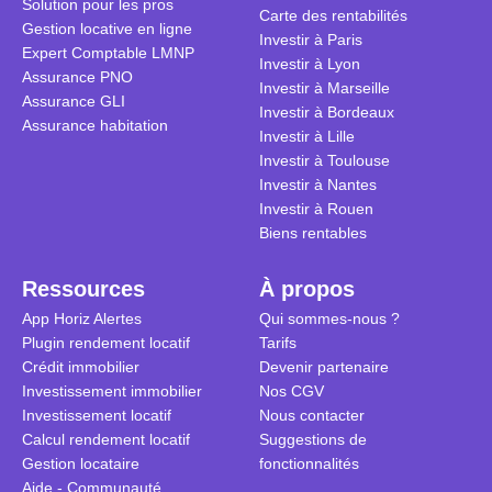
Solution pour les pros
transforme 
simulations
Carte des rentabilités
Gestion locative en ligne
traditionnel
complexes 
Investir à Paris
Expert Comptable LMNP
débats sans
Investir à Lyon
Assurance PNO
réconcilier 
Investir à Marseille
Assurance GLI
vue. Cette 
Investir à Bordeaux
Assurance habitation
approche si
Investir à Lille
tous.
Investir à Toulouse
Investir à Nantes
Investir à Rouen
Biens rentables
Ressources
À propos
App Horiz Alertes
Qui sommes-nous ?
Plugin rendement locatif
Tarifs
Crédit immobilier
Devenir partenaire
Investissement immobilier
Nos CGV
Investissement locatif
Nous contacter
Calcul rendement locatif
Suggestions de
Gestion locataire
fonctionnalités
Aide - Communauté