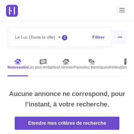
Le Luc (Toute la ville)
+
Filtrer
2
Nouveautés
Les plus rentables
A rénover
Passoires thermiques
Immeubles de r
Aucune annonce ne correspond, pour
l’instant, à votre recherche.
Etendre mes critères de recherche