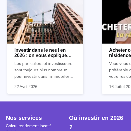
Investir dans le neuf en
Acheter o
2026 : on vous explique
résidence 
tout !
règle sim
Les particuliers et investisseurs
Vous vous d
sont toujours plus nombreux
préférable 
pour investir dans l’immobilier
votre réside
neuf. En effet, il existe de
Inutile d'êt
Souvent, o
22 Avril 2026
16 Juillet 2
nombreux avantages à choisir ce
pour prendr
affirmation
type de bien. Nous vous
éclairée. U
"louer, c'est
expliquons tout dans cet article.
la règle de
fenêtres" ou
à trancher 
sa résidenc
secondes et
sécuriser so
Nos services
Où investir en 2026
coûteuses. 
Cependant, l
Calcul rendement locatif
?
révèle ce s
plus nuancé