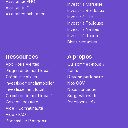
Assurance PNO
question.
sans jamais
Investir à Marseille
Assurance GLI
points de 
Investir à Bordeaux
Assurance habitation
propose un
Investir à Lille
et accessib
Investir à Toulouse
Investir à Nantes
Investir à Rouen
Biens rentables
Ressources
À propos
App Horiz Alertes
Qui sommes-nous ?
Plugin rendement locatif
Tarifs
Crédit immobilier
Devenir partenaire
Investissement immobilier
Nos CGV
Investissement locatif
Nous contacter
Calcul rendement locatif
Suggestions de
Gestion locataire
fonctionnalités
Aide - Communauté
Aide - FAQ
Podcast Le Plongeoir