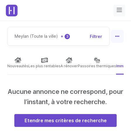
Meylan (Toute la ville)
+
Filtrer
3
Nouveautés
Les plus rentables
A rénover
Passoires thermiques
Immeubl
Aucune annonce ne correspond, pour
l’instant, à votre recherche.
Etendre mes critères de recherche