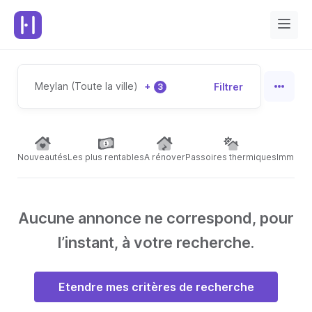
Meylan (Toute la ville)
+
Filtrer
3
Nouveautés
Les plus rentables
A rénover
Passoires thermiques
Immeubl
Aucune annonce ne correspond, pour
l’instant, à votre recherche.
Etendre mes critères de recherche