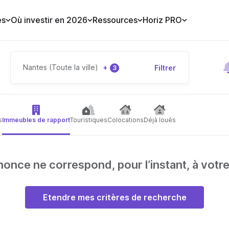
es
Où investir en 2026
Ressources
Horiz PRO
Nantes (Toute la ville)
+
Filtrer
3
s
Immeubles de rapport
Touristiques
Colocations
Déjà loués
nce ne correspond, pour l’instant, à votr
Etendre mes critères de recherche