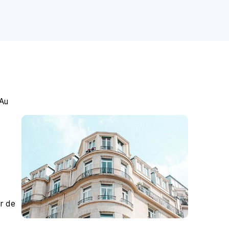
 Au
r de