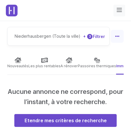
Niederhausbergen (Toute la ville)
+
Filtrer
3
Nouveautés
Les plus rentables
A rénover
Passoires thermiques
Immeubl
Aucune annonce ne correspond, pour
l’instant, à votre recherche.
Etendre mes critères de recherche