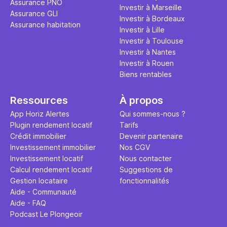
Assurance PNO
question.
sans jamais
Investir à Marseille
Assurance GLI
points de 
Investir à Bordeaux
Assurance habitation
propose un
Investir à Lille
et accessib
Investir à Toulouse
Investir à Nantes
Investir à Rouen
Biens rentables
Ressources
À propos
App Horiz Alertes
Qui sommes-nous ?
Plugin rendement locatif
Tarifs
Crédit immobilier
Devenir partenaire
Investissement immobilier
Nos CGV
Investissement locatif
Nous contacter
Calcul rendement locatif
Suggestions de
Gestion locataire
fonctionnalités
Aide - Communauté
Aide - FAQ
Podcast Le Plongeoir