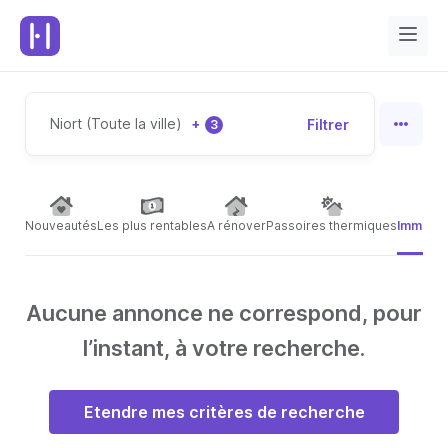
Niort (Toute la ville)
+
Filtrer
3
Nouveautés
Les plus rentables
A rénover
Passoires thermiques
Immeubl
Aucune annonce ne correspond, pour
l’instant, à votre recherche.
Etendre mes critères de recherche