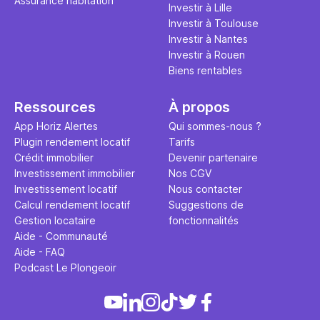
Assurance habitation
propose un
Investir à Lille
et accessib
Investir à Toulouse
Investir à Nantes
Investir à Rouen
Biens rentables
Ressources
À propos
App Horiz Alertes
Qui sommes-nous ?
Plugin rendement locatif
Tarifs
Crédit immobilier
Devenir partenaire
Investissement immobilier
Nos CGV
Investissement locatif
Nous contacter
Calcul rendement locatif
Suggestions de
Gestion locataire
fonctionnalités
Aide - Communauté
Aide - FAQ
Podcast Le Plongeoir