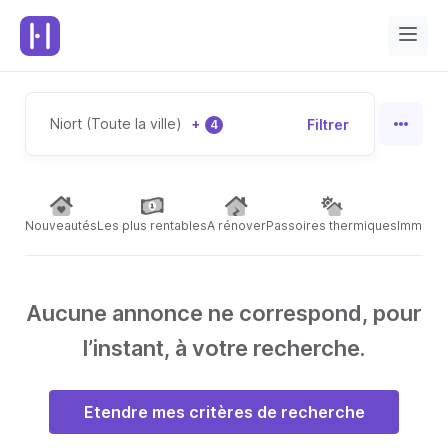
Niort (Toute la ville)
+
Filtrer
4
Nouveautés
Les plus rentables
A rénover
Passoires thermiques
Immeubl
Aucune annonce ne correspond, pour
l’instant, à votre recherche.
Etendre mes critères de recherche