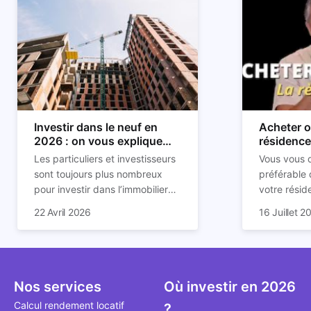
Investir dans le neuf en
Acheter o
2026 : on vous explique
résidence 
tout !
règle sim
Les particuliers et investisseurs
Vous vous d
sont toujours plus nombreux
préférable 
pour investir dans l’immobilier
votre résid
neuf. En effet, il existe de
Inutile d'êt
Souvent, o
22 Avril 2026
16 Juillet 2
nombreux avantages à choisir
finance po
affirmation
ce type de bien. Nous vous
décision éc
comme "loue
expliquons tout dans cet article.
simple, la 
l'argent par
vous aider 
faut invest
seulement 
principale 
Nos services
Où investir en 2026
éviter des 
avenir". Ce
Calcul rendement locatif
?