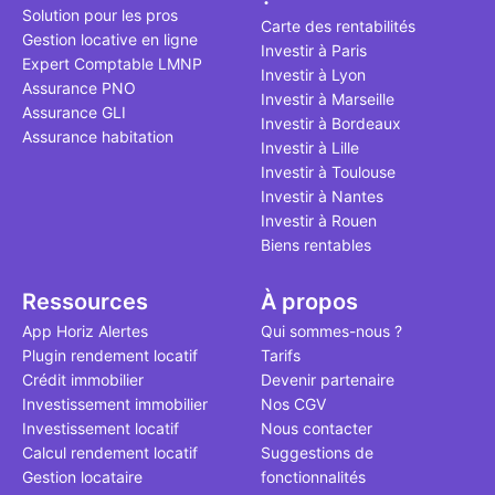
Cette vidéo
est bien pl
Solution pour les pros
secret méc
études et s
Carte des rentabilités
Gestion locative en ligne
l'approche 
financière
Investir à Paris
Expert Comptable LMNP
cette quest
mener à des
Investir à Lyon
Assurance PNO
sans jamais
Investir à Marseille
Assurance GLI
points de v
Investir à Bordeaux
Assurance habitation
propose un
Investir à Lille
accessible 
Investir à Toulouse
Investir à Nantes
Investir à Rouen
Biens rentables
Ressources
À propos
App Horiz Alertes
Qui sommes-nous ?
Plugin rendement locatif
Tarifs
Crédit immobilier
Devenir partenaire
Investissement immobilier
Nos CGV
Investissement locatif
Nous contacter
Calcul rendement locatif
Suggestions de
Gestion locataire
fonctionnalités