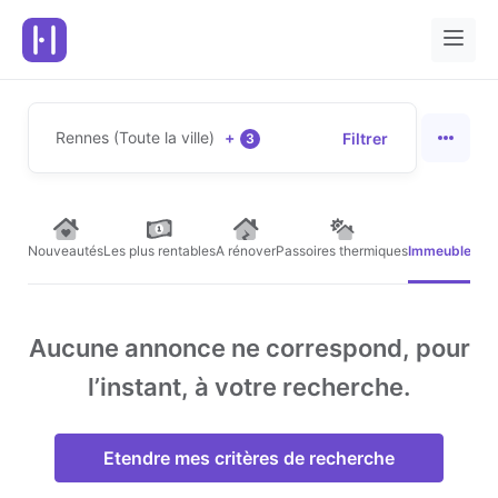
Rennes (Toute la ville)
+
Filtrer
3
Nouveautés
Les plus rentables
A rénover
Passoires thermiques
Immeubles de
Aucune annonce ne correspond, pour
l’instant, à votre recherche.
Etendre mes critères de recherche