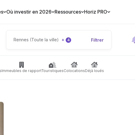
es
Où investir en 2026
Ressources
Horiz PRO
Rennes (Toute la ville)
+
Filtrer
4
s
Immeubles de rapport
Touristiques
Colocations
Déjà loués