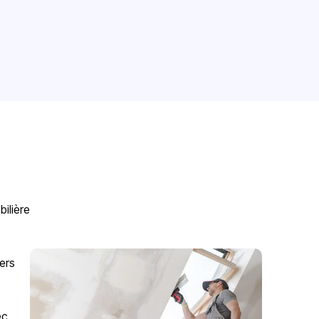
ilière
ers
ec