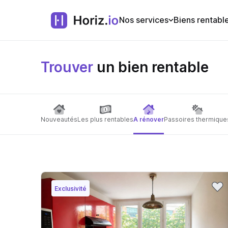
Nos services
Biens rentabl
Trouver
un bien rentable
Nouveautés
Les plus rentables
A rénover
Passoires thermique
Exclusivité