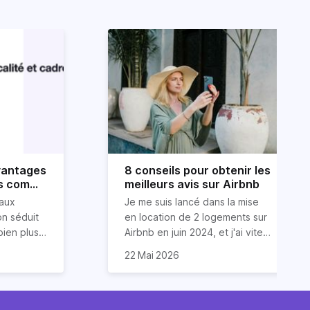
avantages
8 conseils pour obtenir les
es comme
meilleurs avis sur Airbnb
eurs
aux
Je me suis lancé dans la mise
on séduit
en location de 2 logements sur
bien plus
Airbnb en juin 2024, et j'ai vite
 personnes
omprendre
compris que la clé pour obtenir
Dans cet article, je vous
22 Mai 2026
nnelle,
le cadre
d'excellents avis réside dans
partage mes meilleurs conseils
les,
applicable
un savant cocktail de services
pour garantir des évaluations 5
tisseur,
s limites
exceptionnels, une
étoiles de la part de vos
gies
se de
communication fluide et des
invités. Ces astuces sont issues