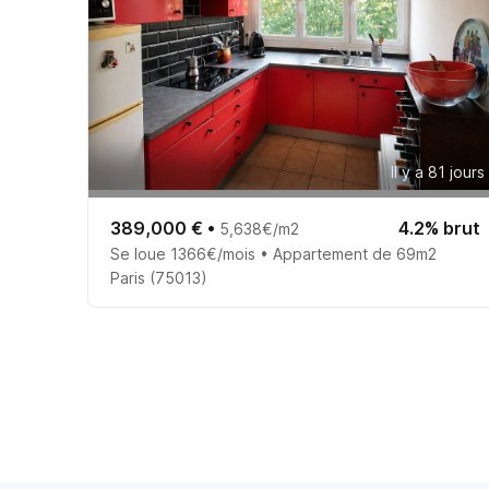
Il y a 81 jours
389,000 €
•
4.2% brut
5,638€/m2
Se loue 1366€/mois • Appartement de 69m2
Paris (75013)