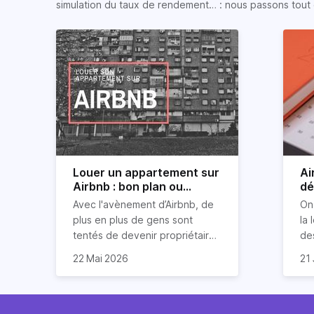
simulation du taux de rendement… : nous passons tout 
Louer un appartement sur
Ai
Airbnb : bon plan ou
dé
mauvaise idée
jo
Avec l'avènement d’Airbnb, de
On
plus en plus de gens sont
la 
tentés de devenir propriétaires
de
d’un appartement pour le louer
Ai
22 Mai 2026
21 
par la suite. On compte environ
qu
Je
25 000 à 30 000 logements à
Ho
art
Paris qui sont des meublés
co
bi
touristiques à plein temps.
l’i
Air