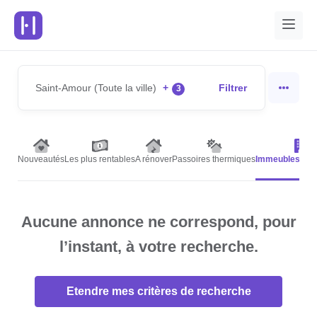
Saint-Amour (Toute la ville)
+
Filtrer
3
Nouveautés
Les plus rentables
A rénover
Passoires thermiques
Immeubles de 
Aucune annonce ne correspond, pour
l’instant, à votre recherche.
Etendre mes critères de recherche