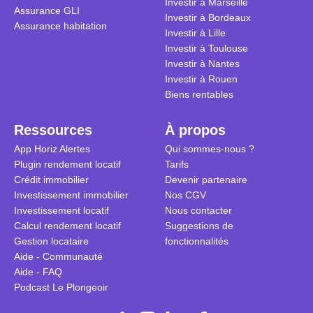
Investir à Marseille
Assurance GLI
vue. Cette 
Investir à Bordeaux
Assurance habitation
approche si
Investir à Lille
tous.
Investir à Toulouse
Investir à Nantes
Investir à Rouen
Biens rentables
Ressources
À propos
App Horiz Alertes
Qui sommes-nous ?
Plugin rendement locatif
Tarifs
Crédit immobilier
Devenir partenaire
Investissement immobilier
Nos CGV
Investissement locatif
Nous contacter
Calcul rendement locatif
Suggestions de
Gestion locataire
fonctionnalités
Aide - Communauté
Aide - FAQ
Podcast Le Plongeoir