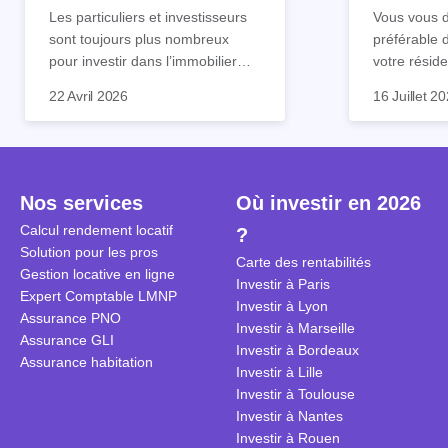
tout !
règle sim
Les particuliers et investisseurs
Vous vous d
sont toujours plus nombreux
préférable 
pour investir dans l’immobilier
votre réside
neuf. En effet, il existe de
Inutile d'êt
Souvent, o
22 Avril 2026
16 Juillet 2
nombreux avantages à choisir ce
pour prendr
affirmation
type de bien. Nous vous
éclairée. U
"louer, c'est
expliquons tout dans cet article.
la règle de
fenêtres" ou
à trancher 
sa résidenc
secondes et
sécuriser so
Nos services
Où investir en 2026
coûteuses. 
Cependant, l
Calcul rendement locatif
?
révèle ce s
plus nuancé
Solution pour les pros
transforme 
simulations
Carte des rentabilités
Gestion locative en ligne
traditionnel
complexes 
Investir à Paris
Expert Comptable LMNP
débats sans
Investir à Lyon
Assurance PNO
réconcilier 
Investir à Marseille
Assurance GLI
vue. Cette 
Investir à Bordeaux
Assurance habitation
approche si
Investir à Lille
tous.
Investir à Toulouse
Investir à Nantes
Investir à Rouen