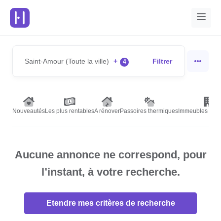
Saint-Amour (Toute la ville)
+
Filtrer
4
Nouveautés
Les plus rentables
A rénover
Passoires thermiques
Immeubles de r
Aucune annonce ne correspond, pour
l’instant, à votre recherche.
Etendre mes critères de recherche