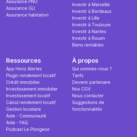
Assurance PNO
question.
sans jamais
Investir à Marseille
Assurance GLI
points de 
Investir à Bordeaux
Assurance habitation
propose un
Investir à Lille
et accessib
Investir à Toulouse
Investir à Nantes
Investir à Rouen
Biens rentables
Ressources
À propos
App Horiz Alertes
Qui sommes-nous ?
Plugin rendement locatif
Tarifs
Crédit immobilier
Devenir partenaire
Investissement immobilier
Nos CGV
Investissement locatif
Nous contacter
Calcul rendement locatif
Suggestions de
Gestion locataire
fonctionnalités
Aide - Communauté
Aide - FAQ
Podcast Le Plongeoir