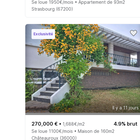
Se loue 1950€/mois • Appartement de 93m2
Strasbourg (67200)
Exclusivité
Il y a 11 jours
270,000 €
•
4.9% brut
1,688€/m2
Se loue 1100€/mois • Maison de 160m2
Châteauroux (36000)