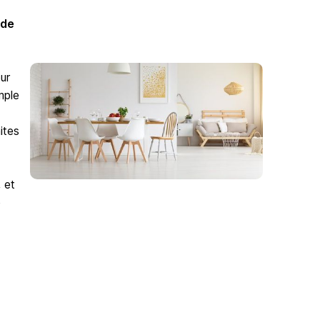
 de
ur
mple
ites
 et
e