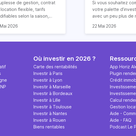
cation Airbnb ?
uplesse de gestion, contrat
Si vous souhaitez co
location flexible, tarifs
votre palette d’inves
ifiables selon la saison,
avec un peu plus de r
duction des risques
rentabilité de votre
que vous ayez déjà u
 Mai 2026
22 Mai 2026
impayés de loyers… la
partement sera dans ce
dans l’immobilier ou n
cation courte durée
 2,6 fois supérieure. Le
la LCD (Location de 
mporte de nombreux
ndement locatif sur Airbnb
Durée) peut être un
ntages. Elle offre
ut cependant varier en
solution ! Eh oui, la re
alement un rendement
ction de plusieurs facteurs :
de la location saisonn
Où investir en 2026 ?
Ressour
ticulièrement attractif,
placement du logement,
potentiellement très 
tif
Carte des rentabilités
App Horiz Al
tout si vous louez votre bien
x d’occupation, frais
condition de prendre
s
Investir à Paris
Plugin rende
 Airbnb.
xploitation et qualité de
compte quelques par
igne
Investir à Lyon
Crédit immobi
tion. Les détails dans cet
et surtout, à conditi
MNP
Investir à Marseille
Investisseme
icle.
pas tout miser dessus
Investir à Bordeaux
Investissemen
nous y reviendrons. V
Investir à Lille
Calcul rende
4 conseils précieux 
Investir à Toulouse
Gestion loca
réussir votre nouveau
Investir à Nantes
Aide - Comm
location Airbnb !
Investir à Rouen
Aide - FAQ
Biens rentables
Podcast Le 