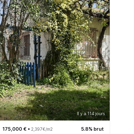
Il y a 114 jours
175,000 €
•
5.8% brut
2,397€/m2