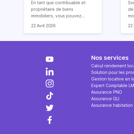
vous explique tout
lo
En tant que contribuable et
So
propriétaire de biens
de 
immobiliers, vous pouvez
mod
chercher à faire baisser votre
ré
La 
22 Avril 2026
22
imposition en optimisant votre
d’
ap
fiscalité. Il existe de
lo
cas
nombreuses méthodes légales
co
re
pour en profiter. Retrouvez
ava
pe
toutes les explications dans
ég
fon
Nos services
notre article.
par
em
Calcul rendement loca
sur
tau
Solution pour les pro
via
d’e
Gestion locative en l
ges
Expert Comptable L
art
Assurance PNO
Assurance GLI
Assurance habitation