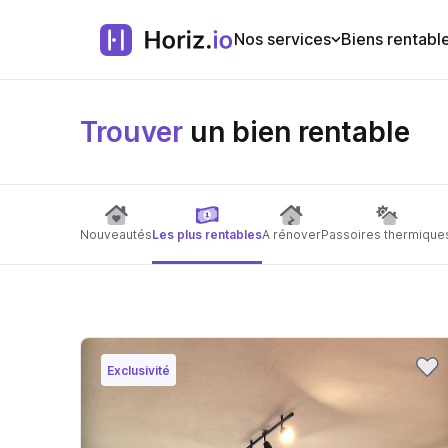
Nos services
Biens rentabl
Trouver
un bien rentable
Nouveautés
Les plus rentables
A rénover
Passoires thermique
Exclusivité