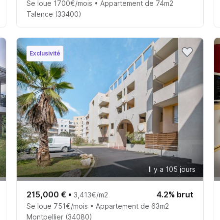
Se loue 1700€/mois • Appartement de 74m2
Talence (33400)
Exclusivité
Il y a 105 jours
215,000 €
•
4.2% brut
3,413€/m2
Se loue 751€/mois • Appartement de 63m2
Montpellier (34080)