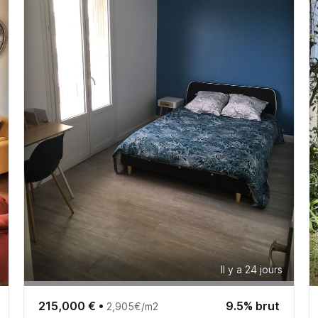
Il y a 24 jours
215,000 €
•
9.5% brut
2,905€/m2