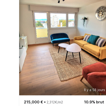
Il y a 58 jours
215,000 €
•
10.9% brut
2,312€/m2