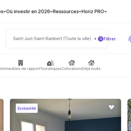
es
Où investir en 2026
Ressources
Horiz PRO
Saint-Just-Saint-Rambert (Toute la ville)
+
Filtrer
3
s
Immeubles de rapport
Touristiques
Colocations
Déjà loués
Exclusivité