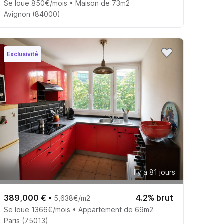
Se loue 850€/mois • Maison de 73m2
Avignon (84000)
Exclusivité
Il y a 81 jours
389,000 €
•
4.2% brut
5,638€/m2
Se loue 1366€/mois • Appartement de 69m2
Paris (75013)