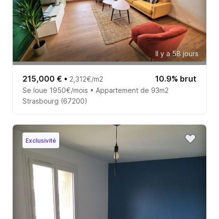
Il y a 58 jours
215,000 €
•
10.9% brut
2,312€/m2
Se loue 1950€/mois • Appartement de 93m2
Strasbourg (67200)
Exclusivité