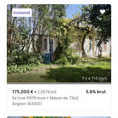
Exclusivité
Il y a 114 jours
175,000 €
•
5.8% brut
2,397€/m2
Se loue 850€/mois • Maison de 73m2
Avignon (84000)