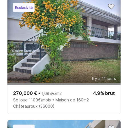
Exclusivité
Il y a 11 jours
270,000 €
•
4.9% brut
1,688€/m2
Se loue 1100€/mois • Maison de 160m2
Châteauroux (36000)