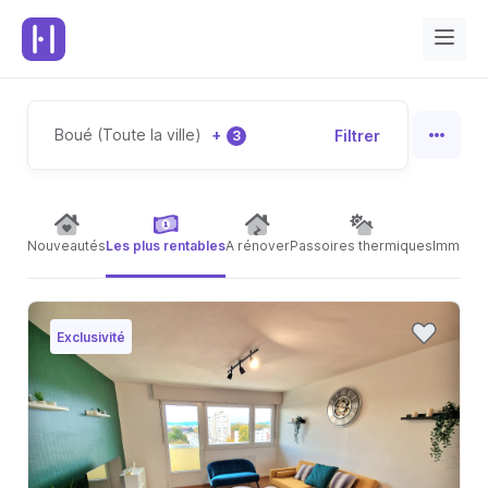
Boué (Toute la ville)
+
Filtrer
3
Nouveautés
Les plus rentables
A rénover
Passoires thermiques
Immeubl
Exclusivité