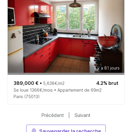
Il y a 81 jours
389,000 €
•
4.2% brut
5,638€/m2
Se loue 1366€/mois • Appartement de 69m2
Paris (75013)
Précédent
|
Suivant
Sauvegarder la recherche