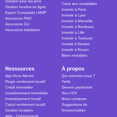
Solution pour les pros
transforme 
simulations
Carte des rentabilités
Gestion locative en ligne
traditionnel
complexes 
Investir à Paris
Expert Comptable LMNP
débats sans
Investir à Lyon
Assurance PNO
réconcilier 
Investir à Marseille
Assurance GLI
vue. Cette 
Investir à Bordeaux
Assurance habitation
approche si
Investir à Lille
tous.
Investir à Toulouse
Investir à Nantes
Investir à Rouen
Biens rentables
Ressources
À propos
App Horiz Alertes
Qui sommes-nous ?
Plugin rendement locatif
Tarifs
Crédit immobilier
Devenir partenaire
Investissement immobilier
Nos CGV
Investissement locatif
Nous contacter
Calcul rendement locatif
Suggestions de
Gestion locataire
fonctionnalités
Aide - Communauté