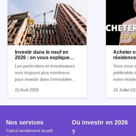
Investir dans le neuf en
Acheter o
2026 : on vous explique
résidence 
tout !
règle sim
Les particuliers et investisseurs
Vous vous d
sont toujours plus nombreux
préférable 
pour investir dans l’immobilier
votre réside
neuf. En effet, il existe de
Inutile d'êt
Souvent, o
22 Avril 2026
16 Juillet 2
nombreux avantages à choisir ce
pour prendr
affirmation
type de bien. Nous vous
éclairée. U
"louer, c'est
expliquons tout dans cet article.
la règle de
fenêtres" ou
à trancher 
sa résidenc
secondes et
sécuriser so
Nos services
Où investir en 2026
coûteuses. 
Cependant, l
Calcul rendement locatif
?
révèle ce s
plus nuancé