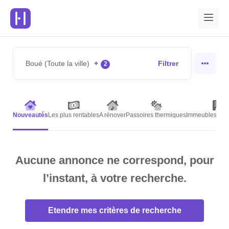
Boué (Toute la ville)
+
Filtrer
2
Nouveautés
Les plus rentables
A rénover
Passoires thermiques
Immeubles de r
Aucune annonce ne correspond, pour
l’instant, à votre recherche.
Etendre mes critères de recherche