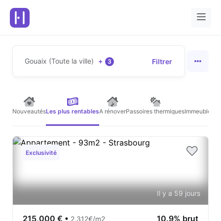
Gouaix (Toute la ville)
+
Filtrer
3
Nouveautés
Les plus rentables
A rénover
Passoires thermiques
Immeubles de
Exclusivité
Il y a 59 jours
215,000 €
•
10.9% brut
2,312€/m2