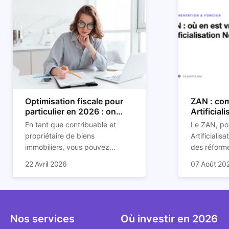
Optimisation fiscale pour
ZAN : com
particulier en 2026 : on
Artificial
vous explique tout
son impac
En tant que contribuable et
Le ZAN, po
propriétaire de biens
Artificialis
immobiliers, vous pouvez
des réforme
chercher à faire baisser votre
structurant
C'est aussi 
22 Avril 2026
07 Août 20
imposition en optimisant votre
des prochai
plus mal d
fiscalité. Il existe de
redessine l
Depuis deux
nombreuses méthodes légales
et de la con
d'assoupli
pour en profiter. Retrouvez
ricochet la
et sont lar
toutes les explications dans
bâtis.
bien que be
Nos services
Où investir en 2026
notre article.
décrivent u