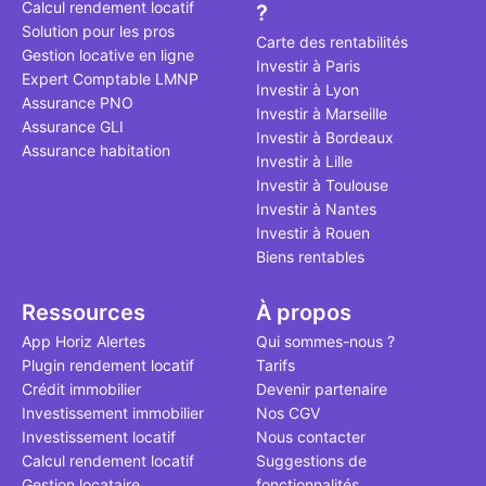
Calcul rendement locatif
?
qui, à ce jo
Solution pour les pros
le point à j
Carte des rentabilités
Gestion locative en ligne
Investir à Paris
Expert Comptable LMNP
Investir à Lyon
Assurance PNO
Investir à Marseille
Assurance GLI
Investir à Bordeaux
Assurance habitation
Investir à Lille
Investir à Toulouse
Investir à Nantes
Investir à Rouen
Biens rentables
Ressources
À propos
App Horiz Alertes
Qui sommes-nous ?
Plugin rendement locatif
Tarifs
Crédit immobilier
Devenir partenaire
Investissement immobilier
Nos CGV
Investissement locatif
Nous contacter
Calcul rendement locatif
Suggestions de
Gestion locataire
fonctionnalités