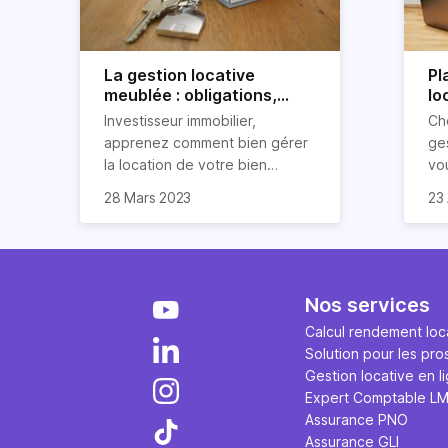
La gestion locative
Pl
meublée : obligations,
lo
avantages et
po
Investisseur immobilier,
Ch
inconvénients
apprenez comment bien gérer
ges
la location de votre bien
vo
immobilier meublé ! Découvrez
par
28 Mars 2023
23 
quelles sont vos obligations en
dé
tant que propriétaire, quels
loc
avantages et inconvénients
présente ce type de location.
Nos services
Calcul rendement loca
Solution pour les pro
Gestion locative en l
Expert Comptable L
Assurance PNO
Assurance GLI