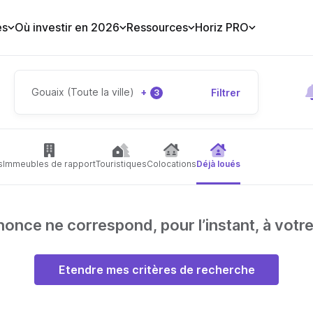
es
Où investir en 2026
Ressources
Horiz PRO
Gouaix (Toute la ville)
+
Filtrer
3
s
Immeubles de rapport
Touristiques
Colocations
Déjà loués
nce ne correspond, pour l’instant, à votr
Etendre mes critères de recherche