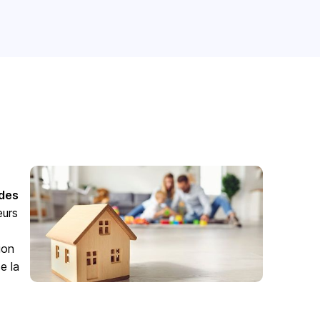
odes
eurs
ion
e la