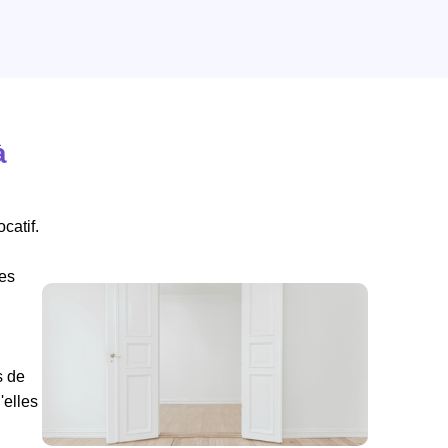
à
catif.
ées
s de
elles