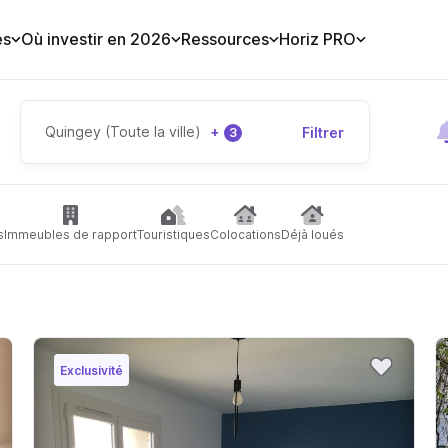
es
Où investir en 2026
Ressources
Horiz PRO
Quingey (Toute la ville)
+
Filtrer
3
s
Immeubles de rapport
Touristiques
Colocations
Déjà loués
Exclusivité