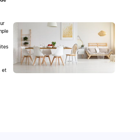
ur
mple
ites
 et
e