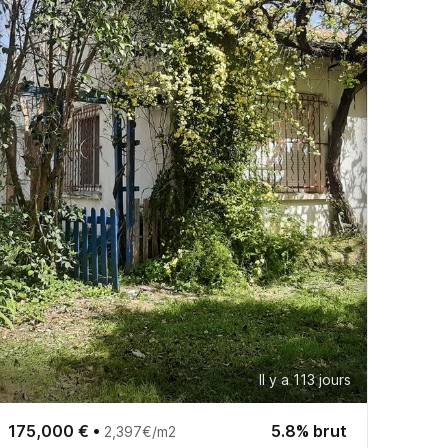
Il y a 113 jours
175,000 €
•
5.8% brut
2,397€/m2