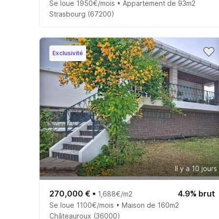
Se loue 1950€/mois • Appartement de 93m2
Strasbourg (67200)
Exclusivité
Il y a 10 jours
270,000 €
•
4.9% brut
1,688€/m2
Se loue 1100€/mois • Maison de 160m2
Châteauroux (36000)