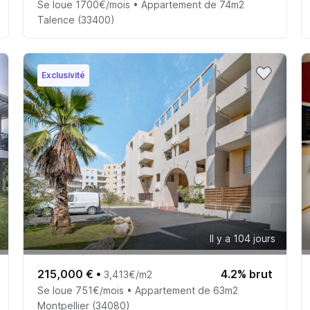
Se loue 1700€/mois • Appartement de 74m2
Talence (33400)
Exclusivité
Il y a 104 jours
215,000 €
•
4.2% brut
3,413€/m2
Se loue 751€/mois • Appartement de 63m2
Montpellier (34080)