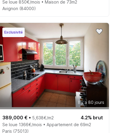
Se loue 850€/mois • Maison de 73m2
Avignon (84000)
Exclusivité
Il y a 80 jours
389,000 €
•
4.2% brut
5,638€/m2
Se loue 1366€/mois • Appartement de 69m2
Paris (75013)