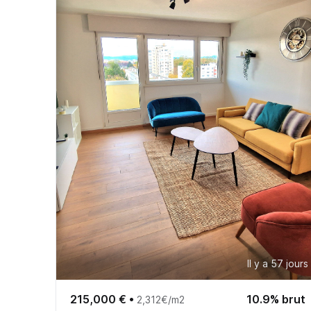
Il y a 57 jours
215,000 €
•
10.9% brut
2,312€/m2