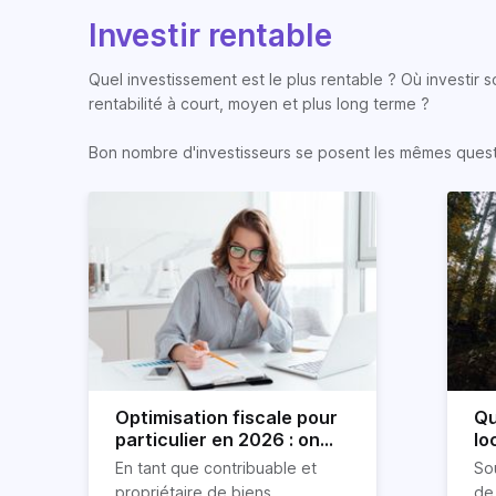
Investir rentable
Quel investissement est le plus rentable ? Où investir 
rentabilité à court, moyen et plus long terme ?
Bon nombre d'investisseurs se posent les mêmes question
Optimisation fiscale pour
Qu
particulier en 2026 : on
lo
vous explique tout
lo
En tant que contribuable et
So
propriétaire de biens
de 