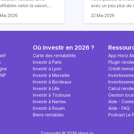
ifiables selon la saison,
avec un peu plus de r
duction des risques
rentabilité de votre
que vous ayez déjà u
 Mai 2026
22 Mai 2026
impayés de loyers… la
partement sera dans ce
dans l’immobilier ou n
cation courte durée
 2,6 fois supérieure. Le
la LCD (Location de 
mporte de nombreux
ndement locatif sur Airbnb
Durée) peut être un
ntages. Elle offre
ut cependant varier en
solution ! Eh oui, la re
alement un rendement
ction de plusieurs facteurs :
de la location saisonn
Où investir en 2026 ?
Ressour
ticulièrement attractif,
placement du logement,
potentiellement très 
tif
Carte des rentabilités
App Horiz Al
tout si vous louez votre bien
x d’occupation, frais
condition de prendre
s
Investir à Paris
Plugin rende
 Airbnb.
xploitation et qualité de
compte quelques par
igne
Investir à Lyon
Crédit immobi
tion. Les détails dans cet
et surtout, à conditi
MNP
Investir à Marseille
Investisseme
icle.
pas tout miser dessus
Investir à Bordeaux
Investissemen
nous y reviendrons. V
Investir à Lille
Calcul rende
4 conseils précieux 
Investir à Toulouse
Gestion loca
réussir votre nouveau
Investir à Nantes
Aide - Comm
location Airbnb !
Investir à Rouen
Aide - FAQ
Biens rentables
Podcast Le 
Copyright © 2026 Horiz.io