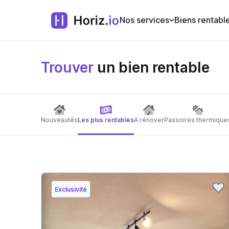
Nos services
Biens rentabl
Trouver
un bien rentable
Nouveautés
Les plus rentables
A rénover
Passoires thermique
Exclusivité