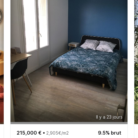
Il y a 23 jours
215,000 €
•
9.5% brut
2,905€/m2