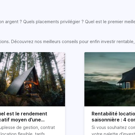
son argent ? Quels placements privilégier ? Quel est le premier meill
s. Découvrez nos meilleurs conseils pour enfin investir rentable, e
el est le rendement
Rentabilité locati
catif moyen d’une
saisonnière : 4 con
cation Airbnb ?
uplesse de gestion, contrat
Si vous souhaitez co
location flexible, tarifs
votre palette d’inves