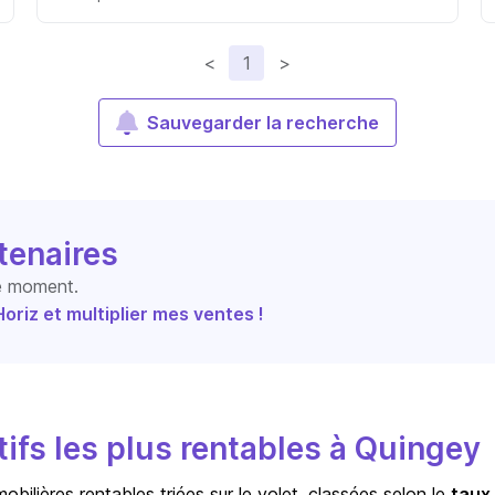
<
1
>
Sauvegarder la recherche
tenaires
le moment.
riz et multiplier mes ventes !
ifs les plus rentables à Quingey
bilières rentables triées sur le volet, classées selon le
taux