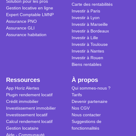
Solution pour les pros
transforme 
simulations
Carte des rentabilités
Gestion locative en ligne
traditionnel
complexes 
Investir à Paris
Expert Comptable LMNP
débats sans
Investir à Lyon
Assurance PNO
réconcilier 
Investir à Marseille
Assurance GLI
vue. Cette 
Investir à Bordeaux
Assurance habitation
approche si
Investir à Lille
tous.
Investir à Toulouse
Investir à Nantes
Investir à Rouen
Biens rentables
Ressources
À propos
App Horiz Alertes
Qui sommes-nous ?
Plugin rendement locatif
Tarifs
Crédit immobilier
Devenir partenaire
Investissement immobilier
Nos CGV
Investissement locatif
Nous contacter
Calcul rendement locatif
Suggestions de
Gestion locataire
fonctionnalités
Aide - Communauté