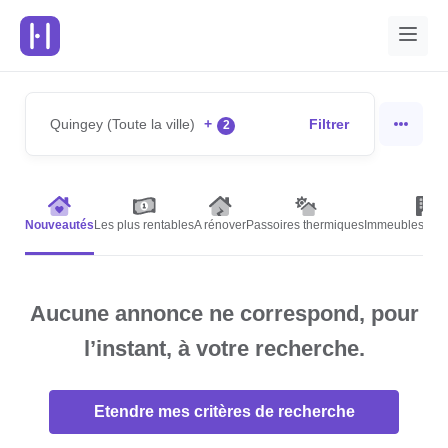
Quingey (Toute la ville)
+
Filtrer
2
Nouveautés
Les plus rentables
A rénover
Passoires thermiques
Immeubles de r
Aucune annonce ne correspond, pour
l’instant, à votre recherche.
Etendre mes critères de recherche