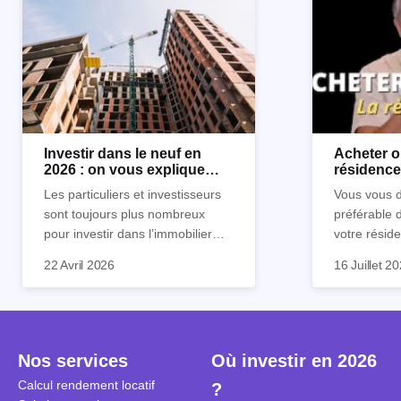
Investir dans le neuf en
Acheter o
2026 : on vous explique
résidence 
tout !
règle sim
Les particuliers et investisseurs
Vous vous d
sont toujours plus nombreux
préférable 
pour investir dans l’immobilier
votre réside
neuf. En effet, il existe de
Inutile d'êt
Souvent, o
22 Avril 2026
16 Juillet 2
nombreux avantages à choisir ce
pour prendr
affirmation
type de bien. Nous vous
éclairée. U
"louer, c'est
expliquons tout dans cet article.
la règle de
fenêtres" ou
à trancher 
sa résidenc
secondes et
sécuriser so
Nos services
Où investir en 2026
coûteuses. 
Cependant, l
Calcul rendement locatif
?
révèle ce s
plus nuancé