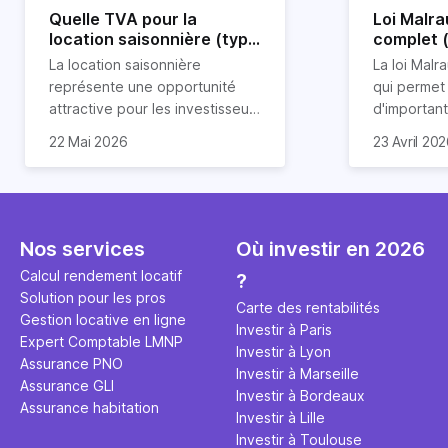
Quelle TVA pour la
Loi Malra
location saisonnière (type
complet 
airbnb) ?
condition
La location saisonnière
La loi Malra
représente une opportunité
qui permet
attractive pour les investisseurs
d'importan
souhaitant diversifier leur
d’impôts lo
22 Mai 2026
23 Avril 20
patrimoine et générer des
Et qu’a-t-on appris à la rentrée
immobilier.
revenus complémentaires.
2024 ? Que l’assujettissement à
biens partic
Cependant, il est crucial de
la TVA est généralisé pour les
dimension h
maîtriser les aspects fiscaux,
séjours dans une location
la location
notamment la TVA, afin
saisonnière dans certaines
avantages 
Nos services
Où investir en 2026
d'optimiser cette activité.
conditions. On fait le point dans
démarches 
Calcul rendement locatif
?
cet article.
bénéficier 
Solution pour les pros
complet !
Carte des rentabilités
Gestion locative en ligne
Investir à Paris
Expert Comptable LMNP
Investir à Lyon
Assurance PNO
Investir à Marseille
Assurance GLI
Investir à Bordeaux
Assurance habitation
Investir à Lille
Investir à Toulouse