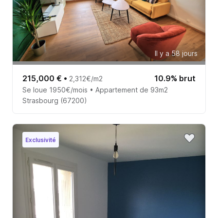
Il y a 58 jours
215,000 €
•
10.9% brut
2,312€/m2
Se loue 1950€/mois • Appartement de 93m2
Strasbourg (67200)
Exclusivité