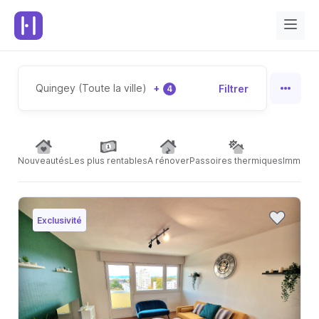
Quingey (Toute la ville)
+
Filtrer
4
Nouveautés
Les plus rentables
A rénover
Passoires thermiques
Immeubl
Exclusivité