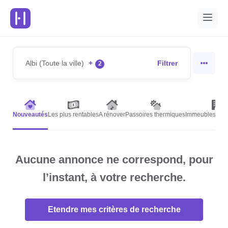
Albi (Toute la ville)
+
Filtrer
2
Nouveautés
Les plus rentables
A rénover
Passoires thermiques
Immeubles de r
Aucune annonce ne correspond, pour
l’instant, à votre recherche.
Etendre mes critères de recherche