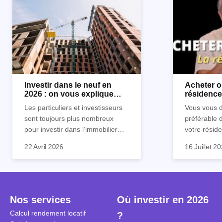
Investir dans le neuf en
Acheter o
2026 : on vous explique
résidence 
tout !
règle sim
Les particuliers et investisseurs
Vous vous d
sont toujours plus nombreux
préférable 
pour investir dans l’immobilier
votre réside
neuf. En effet, il existe de
Inutile d'êt
Souvent, o
22 Avril 2026
16 Juillet 2
nombreux avantages à choisir ce
pour prendr
affirmation
type de bien. Nous vous
éclairée. U
"louer, c'est
expliquons tout dans cet article.
la règle de
fenêtres" ou
à trancher 
sa résidenc
secondes et
sécuriser so
Nos services
Où investir en 2026
coûteuses. 
Cependant, l
Calcul rendement locatif
?
révèle ce s
plus nuancé