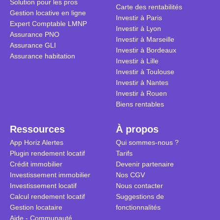
Solution pour les pros
transforme 
simulations
Carte des rentabilités
Gestion locative en ligne
traditionnel
complexes 
Investir à Paris
Expert Comptable LMNP
débats sans
Investir à Lyon
Assurance PNO
réconcilier 
Investir à Marseille
Assurance GLI
vue. Cette 
Investir à Bordeaux
Assurance habitation
approche si
Investir à Lille
tous.
Investir à Toulouse
Investir à Nantes
Investir à Rouen
Biens rentables
Ressources
À propos
App Horiz Alertes
Qui sommes-nous ?
Plugin rendement locatif
Tarifs
Crédit immobilier
Devenir partenaire
Investissement immobilier
Nos CGV
Investissement locatif
Nous contacter
Calcul rendement locatif
Suggestions de
Gestion locataire
fonctionnalités
Aide - Communauté