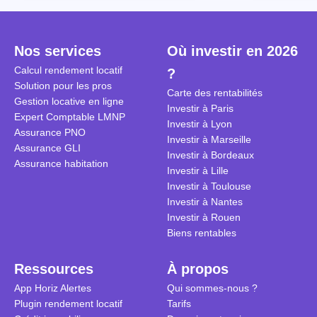
Cependant, il est crucial de
la TVA est généralisé pour les
historique d
maîtriser les aspects fiscaux,
séjours dans une location
Quels sont 
notamment la TVA, afin
saisonnière dans certaines
quelles dém
Nos services
Où investir en 2026
d'optimiser cette activité.
conditions. On fait le point dans
pour en bén
Calcul rendement locatif
?
cet article.
guide compl
Solution pour les pros
Carte des rentabilités
Gestion locative en ligne
Investir à Paris
Expert Comptable LMNP
Investir à Lyon
Assurance PNO
Investir à Marseille
Assurance GLI
Investir à Bordeaux
Assurance habitation
Investir à Lille
Investir à Toulouse
Investir à Nantes
Investir à Rouen
Biens rentables
Ressources
À propos
App Horiz Alertes
Qui sommes-nous ?
Plugin rendement locatif
Tarifs