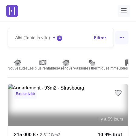
Albi (Toute la ville)
+
Filtrer
4
Nouveautés
Les plus rentables
A rénover
Passoires thermiques
Immeubles de r
Exclusivité
Il y a 59 jours
215,000 €
•
10.9% brut
2,312€/m2