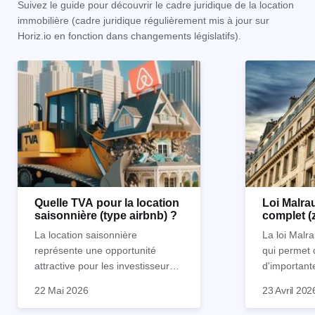
Suivez le guide pour découvrir le cadre juridique de la location
immobilière (cadre juridique régulièrement mis à jour sur
Horiz.io en fonction dans changements législatifs).
Quelle TVA pour la location
Loi Malrau
saisonnière (type airbnb) ?
complet (
condition
La location saisonnière
La loi Malra
représente une opportunité
qui permet 
attractive pour les investisseurs
d'important
souhaitant diversifier leur
d’impôts lor
22 Mai 2026
23 Avril 202
patrimoine et générer des
Et qu’a-t-on appris à la rentrée
immobilier. 
revenus complémentaires.
2024 ? Que l’assujettissement à
biens partic