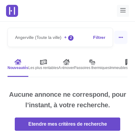
Angerville (Toute la ville)
+
Filtrer
2
Nouveautés
Les plus rentables
A rénover
Passoires thermiques
Immeubles de r
Aucune annonce ne correspond, pour
l’instant, à votre recherche.
Etendre mes critères de recherche