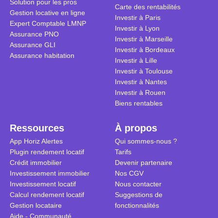
Solution pour les pros
transforme 
simulations
Carte des rentabilités
Gestion locative en ligne
traditionnel
complexes 
Investir à Paris
Expert Comptable LMNP
débats sans
Investir à Lyon
Assurance PNO
réconcilier 
Investir à Marseille
Assurance GLI
vue. Cette 
Investir à Bordeaux
Assurance habitation
approche si
Investir à Lille
tous.
Investir à Toulouse
Investir à Nantes
Investir à Rouen
Biens rentables
Ressources
À propos
App Horiz Alertes
Qui sommes-nous ?
Plugin rendement locatif
Tarifs
Crédit immobilier
Devenir partenaire
Investissement immobilier
Nos CGV
Investissement locatif
Nous contacter
Calcul rendement locatif
Suggestions de
Gestion locataire
fonctionnalités
Aide - Communauté