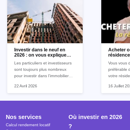
Investir dans le neuf en
Acheter o
2026 : on vous explique
résidence 
tout !
règle sim
Les particuliers et investisseurs
Vous vous d
sont toujours plus nombreux
préférable 
pour investir dans l’immobilier
votre réside
neuf. En effet, il existe de
Inutile d'êt
Souvent, o
22 Avril 2026
16 Juillet 2
nombreux avantages à choisir ce
pour prendr
affirmation
type de bien. Nous vous
éclairée. U
"louer, c'est
expliquons tout dans cet article.
la règle de
fenêtres" ou
à trancher 
sa résidenc
secondes et
sécuriser so
Nos services
Où investir en 2026
coûteuses. 
Cependant, l
Calcul rendement locatif
?
révèle ce s
plus nuancé