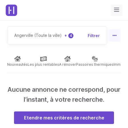
Angerville (Toute la ville)
+
Filtrer
4
Nouveautés
Les plus rentables
A rénover
Passoires thermiques
Immeubl
Aucune annonce ne correspond, pour
l’instant, à votre recherche.
Etendre mes critères de recherche