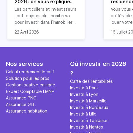
2026 : on vous explique
résidence
tout !
règle sim
Les particuliers et investisseurs
Vous vous 
révélée
sont toujours plus nombreux
préférable
pour investir dans l’immobilier
louer votr
neuf. En effet, il existe de
principale ?
Souvent, o
22 Avril 2026
16 Juillet 2
nombreux avantages à choisir
expert en 
affirmation
ce type de bien. Nous vous
une décisi
comme "loue
expliquons tout dans cet
règle simpl
l'argent par
article.
peut vous 
faut invest
seulement 
principale 
Nos services
Où investir en 2026
éviter des
avenir". Ce
Calcul rendement locatif
?
Cette vidé
est bien p
Solution pour les pros
ce secret 
études et s
Carte des rentabilités
Gestion locative en ligne
transforme
financière
Investir à Paris
Expert Comptable LMNP
traditionne
mener à de
Investir à Lyon
Assurance PNO
question.
sans jamais
Investir à Marseille
Assurance GLI
points de 
Investir à Bordeaux
Assurance habitation
propose un
Investir à Lille
et accessib
Investir à Toulouse
Investir à Nantes