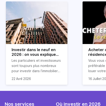
Investir dans le neuf en
Acheter o
2026 : on vous explique
résidence
tout !
règle sim
Les particuliers et investisseurs
Vous vous 
révélée
sont toujours plus nombreux
préférable
pour investir dans l’immobilier
louer votr
neuf. En effet, il existe de
principale ?
Souvent, o
22 Avril 2026
16 Juillet 2
nombreux avantages à choisir
expert en 
affirmation
ce type de bien. Nous vous
une décisi
comme "loue
expliquons tout dans cet
règle simpl
l'argent par
article.
peut vous 
faut invest
seulement 
principale 
Nos services
Où investir en 2026