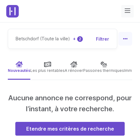
Betschdorf (Toute la ville)
+
Filtrer
2
Nouveautés
Les plus rentables
A rénover
Passoires thermiques
Immeubl
Aucune annonce ne correspond, pour
l’instant, à votre recherche.
Etendre mes critères de recherche