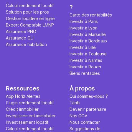
éviter des
avenir". Ce
Calcul rendement locatif
?
Cette vidé
est bien p
Solution pour les pros
ce secret 
études et s
Carte des rentabilités
Gestion locative en ligne
transforme
financière
Investir à Paris
Expert Comptable LMNP
traditionne
mener à de
Investir à Lyon
Assurance PNO
question.
sans jamais
Investir à Marseille
Assurance GLI
points de 
Investir à Bordeaux
Assurance habitation
propose un
Investir à Lille
et accessib
Investir à Toulouse
Investir à Nantes
Investir à Rouen
Biens rentables
Ressources
À propos
App Horiz Alertes
Qui sommes-nous ?
Plugin rendement locatif
Tarifs
Crédit immobilier
Devenir partenaire
Investissement immobilier
Nos CGV
Investissement locatif
Nous contacter
Calcul rendement locatif
Suggestions de