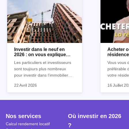
Investir dans le neuf en
Acheter o
2026 : on vous explique
résidence 
tout !
règle sim
Les particuliers et investisseurs
Vous vous d
sont toujours plus nombreux
préférable 
pour investir dans l’immobilier
votre réside
neuf. En effet, il existe de
Inutile d'êt
Souvent, o
22 Avril 2026
16 Juillet 2
nombreux avantages à choisir ce
pour prendr
affirmation
type de bien. Nous vous
éclairée. U
"louer, c'est
expliquons tout dans cet article.
la règle de
fenêtres" ou
à trancher 
sa résidenc
secondes et
sécuriser so
Nos services
Où investir en 2026
coûteuses. 
Cependant, l
Calcul rendement locatif
?
révèle ce s
plus nuancé