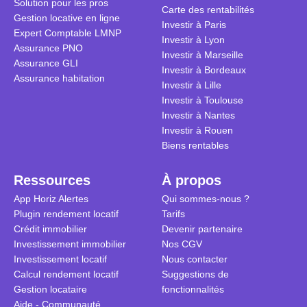
Solution pour les pros
transforme 
simulations
Carte des rentabilités
Gestion locative en ligne
traditionnel
complexes 
Investir à Paris
Expert Comptable LMNP
débats sans
Investir à Lyon
Assurance PNO
réconcilier 
Investir à Marseille
Assurance GLI
vue. Cette 
Investir à Bordeaux
Assurance habitation
approche si
Investir à Lille
tous.
Investir à Toulouse
Investir à Nantes
Investir à Rouen
Biens rentables
Ressources
À propos
App Horiz Alertes
Qui sommes-nous ?
Plugin rendement locatif
Tarifs
Crédit immobilier
Devenir partenaire
Investissement immobilier
Nos CGV
Investissement locatif
Nous contacter
Calcul rendement locatif
Suggestions de
Gestion locataire
fonctionnalités
Aide - Communauté