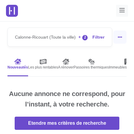
Calonne-Ricouart (Toute la ville)
+
Filtrer
2
Nouveautés
Les plus rentables
A rénover
Passoires thermiques
Immeubles de r
Aucune annonce ne correspond, pour
l’instant, à votre recherche.
Etendre mes critères de recherche