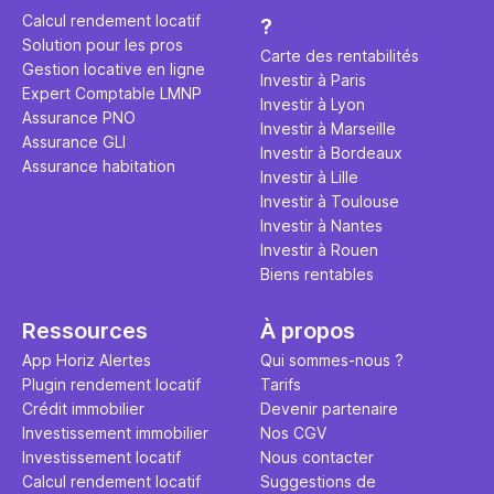
éviter des
avenir". Ce
Calcul rendement locatif
?
Cette vidé
est bien p
Solution pour les pros
ce secret 
études et s
Carte des rentabilités
Gestion locative en ligne
transforme
financière
Investir à Paris
Expert Comptable LMNP
traditionne
mener à de
Investir à Lyon
Assurance PNO
question.
sans jamais
Investir à Marseille
Assurance GLI
points de 
Investir à Bordeaux
Assurance habitation
propose un
Investir à Lille
et accessib
Investir à Toulouse
Investir à Nantes
Investir à Rouen
Biens rentables
Ressources
À propos
App Horiz Alertes
Qui sommes-nous ?
Plugin rendement locatif
Tarifs
Crédit immobilier
Devenir partenaire
Investissement immobilier
Nos CGV
Investissement locatif
Nous contacter
Calcul rendement locatif
Suggestions de