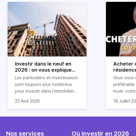
Investir dans le neuf en
Acheter o
2026 : on vous explique
résidence
tout !
règle sim
Les particuliers et investisseurs
Vous vous 
révélée
sont toujours plus nombreux
préférable
pour investir dans l’immobilier
louer votr
neuf. En effet, il existe de
principale ?
Souvent, o
22 Avril 2026
16 Juillet 2
nombreux avantages à choisir
expert en 
affirmation
ce type de bien. Nous vous
une décisi
comme "loue
expliquons tout dans cet
règle simpl
l'argent par
article.
peut vous 
faut invest
seulement 
principale 
Nos services
Où investir en 2026