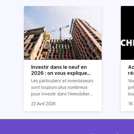
Investir dans le neuf en
Ac
2026 : on vous explique
ré
tout !
rè
Les particuliers et investisseurs
Vo
ré
sont toujours plus nombreux
pr
pour investir dans l’immobilier
lo
neuf. En effet, il existe de
pri
So
22 Avril 2026
16 
nombreux avantages à choisir
ex
af
ce type de bien. Nous vous
un
com
expliquons tout dans cet
règ
l'a
article.
pe
fau
se
pri