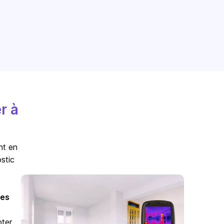
r à
nt en
stic
es
pter