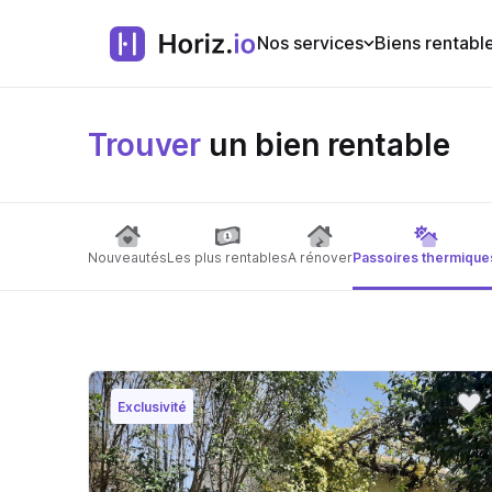
Nos services
Biens rentabl
Trouver
un bien rentable
Nouveautés
Les plus rentables
A rénover
Passoires thermique
Exclusivité