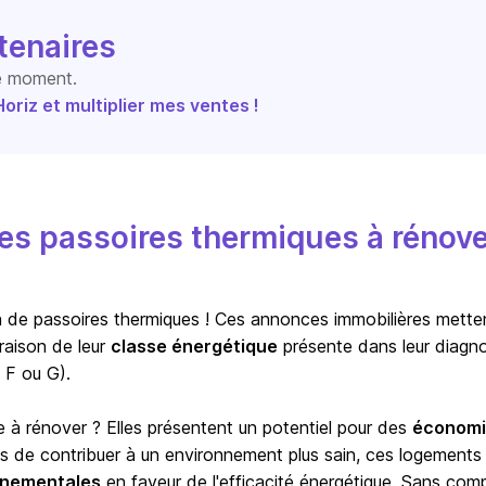
tenaires
le moment.
riz et multiplier mes ventes !
s passoires thermiques à rénove
ion de passoires thermiques ! Ces annonces immobilières mette
raison de leur
classe énergétique
présente dans leur diagno
 F ou G).
e à rénover ? Elles présentent un potentiel pour des
économi
us de contribuer à un environnement plus sain, ces logements
ernementales
en faveur de l'efficacité énergétique. Sans com