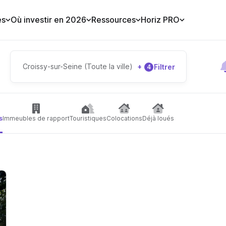
es
Où investir en 2026
Ressources
Horiz PRO
Croissy-sur-Seine (Toute la ville)
+
Filtrer
4
s
Immeubles de rapport
Touristiques
Colocations
Déjà loués