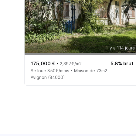
Il y a 114 jours
175,000 €
•
5.8% brut
2,397€/m2
Se loue 850€/mois • Maison de 73m2
Avignon (84000)