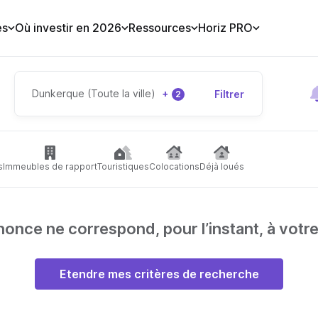
es
Où investir en 2026
Ressources
Horiz PRO
Dunkerque (Toute la ville)
+
Filtrer
2
s
Immeubles de rapport
Touristiques
Colocations
Déjà loués
nce ne correspond, pour l’instant, à votr
Etendre mes critères de recherche