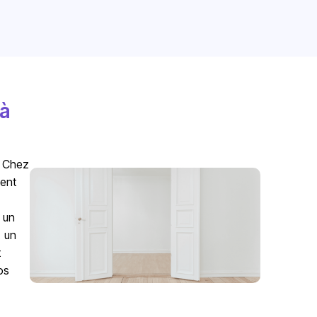
 à
. Chez
ment
 un
t un
t
os