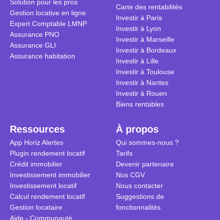
Solution pour les pros
transforme 
simulations
Carte des rentabilités
Gestion locative en ligne
traditionnel
complexes 
Investir à Paris
Expert Comptable LMNP
débats sans
Investir à Lyon
Assurance PNO
réconcilier 
Investir à Marseille
Assurance GLI
vue. Cette 
Investir à Bordeaux
Assurance habitation
approche si
Investir à Lille
tous.
Investir à Toulouse
Investir à Nantes
Investir à Rouen
Biens rentables
Ressources
À propos
App Horiz Alertes
Qui sommes-nous ?
Plugin rendement locatif
Tarifs
Crédit immobilier
Devenir partenaire
Investissement immobilier
Nos CGV
Investissement locatif
Nous contacter
Calcul rendement locatif
Suggestions de
Gestion locataire
fonctionnalités
Aide - Communauté