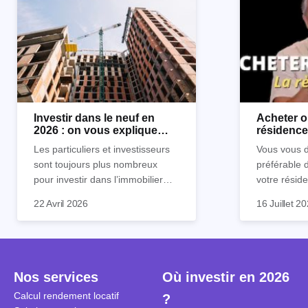
Investir dans le neuf en
Acheter o
2026 : on vous explique
résidence 
tout !
règle sim
Les particuliers et investisseurs
Vous vous d
sont toujours plus nombreux
préférable 
pour investir dans l’immobilier
votre réside
neuf. En effet, il existe de
Inutile d'êt
Souvent, o
22 Avril 2026
16 Juillet 2
nombreux avantages à choisir ce
pour prendr
affirmation
type de bien. Nous vous
éclairée. U
"louer, c'est
expliquons tout dans cet article.
la règle de
fenêtres" ou
à trancher 
sa résidenc
secondes et
sécuriser so
Nos services
Où investir en 2026
coûteuses. 
Cependant, l
Calcul rendement locatif
?
révèle ce s
plus nuancé