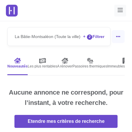
La Bâtie-Montsaléon (Toute la ville)
+
Filtrer
2
Nouveautés
Les plus rentables
A rénover
Passoires thermiques
Immeubles de r
Aucune annonce ne correspond, pour
l’instant, à votre recherche.
Etendre mes critères de recherche