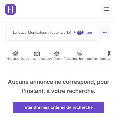
La Bâtie-Montsaléon (Toute la ville)
+
Filtrer
4
Nouveautés
Les plus rentables
A rénover
Passoires thermiques
Immeubles de r
Aucune annonce ne correspond, pour
l’instant, à votre recherche.
Etendre mes critères de recherche