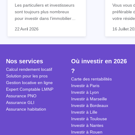
tout !
règle sim
Les particuliers et investisseurs
Vous vous d
sont toujours plus nombreux
préférable 
pour investir dans l’immobilier
votre réside
neuf. En effet, il existe de
Inutile d'êt
Souvent, o
22 Avril 2026
16 Juillet 2
nombreux avantages à choisir ce
pour prendr
affirmation
type de bien. Nous vous
éclairée. U
"louer, c'est
expliquons tout dans cet article.
la règle de
fenêtres" ou
à trancher 
sa résidenc
secondes et
sécuriser so
Nos services
Où investir en 2026
coûteuses. 
Cependant, l
Calcul rendement locatif
?
révèle ce s
plus nuancé
Solution pour les pros
transforme 
simulations
Carte des rentabilités
Gestion locative en ligne
traditionnel
complexes 
Investir à Paris
Expert Comptable LMNP
débats sans
Investir à Lyon
Assurance PNO
réconcilier 
Investir à Marseille
Assurance GLI
vue. Cette 
Investir à Bordeaux
Assurance habitation
approche si
Investir à Lille
tous.
Investir à Toulouse
Investir à Nantes
Investir à Rouen