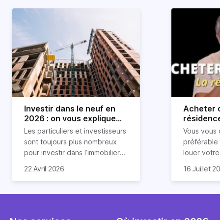
Investir dans le neuf en
Acheter o
2026 : on vous explique
résidence
tout !
règle sim
Les particuliers et investisseurs
Vous vous 
révélée
sont toujours plus nombreux
préférable
pour investir dans l’immobilier
louer votr
neuf. En effet, il existe de
principale ?
Souvent, o
22 Avril 2026
16 Juillet 2
nombreux avantages à choisir
expert en 
affirmation
ce type de bien. Nous vous
une décisi
comme "loue
expliquons tout dans cet
règle simpl
l'argent par
article.
peut vous 
faut invest
seulement 
principale 