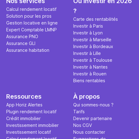
Nos services
Où investir en 2026
éviter des
avenir". Ce
Calcul rendement locatif
?
Cette vidé
est bien p
Solution pour les pros
ce secret 
études et s
Carte des rentabilités
Gestion locative en ligne
transforme
financière
Investir à Paris
Expert Comptable LMNP
traditionne
mener à de
Investir à Lyon
Assurance PNO
question.
sans jamais
Investir à Marseille
Assurance GLI
points de 
Investir à Bordeaux
Assurance habitation
propose un
Investir à Lille
et accessib
Investir à Toulouse
Investir à Nantes
Investir à Rouen
Biens rentables
Ressources
À propos
App Horiz Alertes
Qui sommes-nous ?
Plugin rendement locatif
Tarifs
Crédit immobilier
Devenir partenaire
Investissement immobilier
Nos CGV
Investissement locatif
Nous contacter
Calcul rendement locatif
Suggestions de