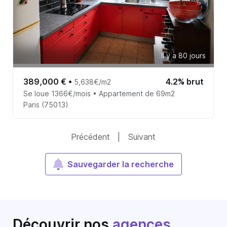
Il y a 80 jours
389,000 €
•
4.2% brut
5,638€/m2
Se loue 1366€/mois • Appartement de 69m2
Paris (75013)
Précédent
|
Suivant
Sauvegarder la recherche
Découvrir nos
agences