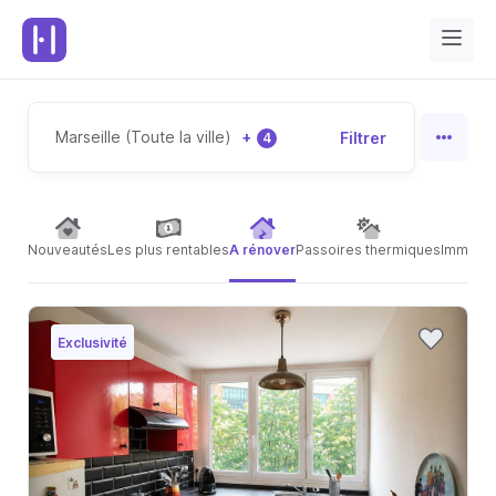
Marseille (Toute la ville)
+
Filtrer
4
Nouveautés
Les plus rentables
A rénover
Passoires thermiques
Immeubl
Exclusivité