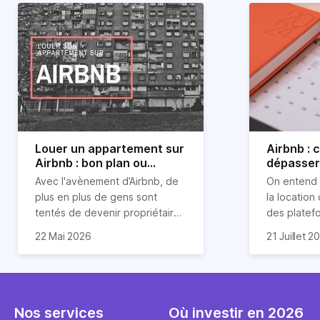
Louer un appartement sur
Airbnb :
Airbnb : bon plan ou
dépasser 
mauvaise idée
jours ?
Avec l'avènement d’Airbnb, de
On entend 
plus en plus de gens sont
la location
tentés de devenir propriétaires
des platef
d’un appartement pour le louer
Airbnb est
22 Mai 2026
21 Juillet 2
par la suite. On compte environ
quasi impos
Je vais do
25 000 à 30 000 logements à
Horiz, nous
article les 
Paris qui sont des meublés
cou aux id
bien enten
touristiques à plein temps.
l’immobilier.
Airbnb plus
Louer en airbnb, est-ce
ou encore 
Nos services
Où investir en 2026