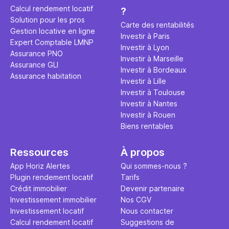
rentable ? Quels sont les frais à
par d’autre
Calcul rendement locatif
?
prévoir ? Les différentes
Investisse
Solution pour les pros
conditions à remplir ?
maximiser 
Carte des rentabilités
Gestion locative en ligne
Airbnb tout
Investir à Paris
Expert Comptable LMNP
règles du j
Investir à Lyon
Assurance PNO
Investir à Marseille
Assurance GLI
Investir à Bordeaux
Assurance habitation
Investir à Lille
Investir à Toulouse
Investir à Nantes
Investir à Rouen
Biens rentables
Ressources
À propos
App Horiz Alertes
Qui sommes-nous ?
Plugin rendement locatif
Tarifs
Crédit immobilier
Devenir partenaire
Investissement immobilier
Nos CGV
Investissement locatif
Nous contacter
Calcul rendement locatif
Suggestions de