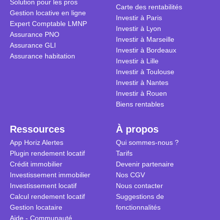
Solution pour les pros
transforme 
simulations
Carte des rentabilités
Gestion locative en ligne
traditionnel
complexes 
Investir à Paris
Expert Comptable LMNP
débats sans
Investir à Lyon
Assurance PNO
réconcilier 
Investir à Marseille
Assurance GLI
vue. Cette 
Investir à Bordeaux
Assurance habitation
approche si
Investir à Lille
tous.
Investir à Toulouse
Investir à Nantes
Investir à Rouen
Biens rentables
Ressources
À propos
App Horiz Alertes
Qui sommes-nous ?
Plugin rendement locatif
Tarifs
Crédit immobilier
Devenir partenaire
Investissement immobilier
Nos CGV
Investissement locatif
Nous contacter
Calcul rendement locatif
Suggestions de
Gestion locataire
fonctionnalités
Aide - Communauté