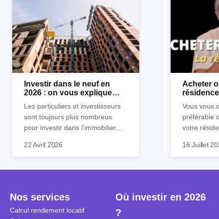
Investir dans le neuf en
Acheter o
2026 : on vous explique
résidence 
tout !
règle sim
Les particuliers et investisseurs
Vous vous d
sont toujours plus nombreux
préférable 
pour investir dans l’immobilier
votre réside
neuf. En effet, il existe de
Inutile d'êt
Souvent, o
22 Avril 2026
16 Juillet 2
nombreux avantages à choisir ce
pour prendr
affirmation
type de bien. Nous vous
éclairée. U
"louer, c'est
expliquons tout dans cet article.
la règle de
fenêtres" ou
à trancher 
sa résidenc
secondes et
sécuriser so
Nos services
Où investir en 2026
coûteuses. 
Cependant, l
Calcul rendement locatif
?
révèle ce s
plus nuancé