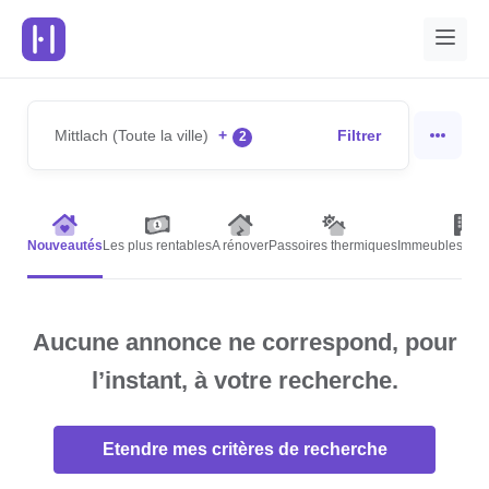
Mittlach (Toute la ville)
+
Filtrer
2
Nouveautés
Les plus rentables
A rénover
Passoires thermiques
Immeubles de r
Aucune annonce ne correspond, pour
l’instant, à votre recherche.
Etendre mes critères de recherche