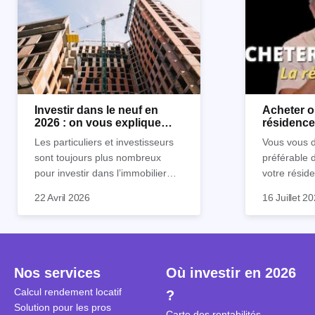
Investir dans le neuf en
Acheter o
2026 : on vous explique
résidence 
tout !
règle sim
Les particuliers et investisseurs
Vous vous d
sont toujours plus nombreux
préférable 
pour investir dans l’immobilier
votre réside
neuf. En effet, il existe de
Inutile d'êt
Souvent, o
22 Avril 2026
16 Juillet 2
nombreux avantages à choisir ce
pour prendr
affirmation
type de bien. Nous vous
éclairée. U
"louer, c'est
expliquons tout dans cet article.
la règle de
fenêtres" ou
à trancher 
sa résidenc
secondes et
sécuriser so
Nos services
Où investir en 2026
coûteuses. 
Cependant, l
Calcul rendement locatif
?
révèle ce s
plus nuancé
Solution pour les pros
transforme 
simulations
Carte des rentabilités