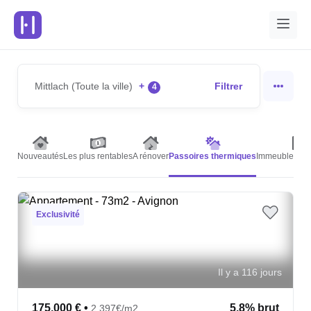
Mittlach (Toute la ville)
+
Filtrer
4
Nouveautés
Les plus rentables
A rénover
Passoires thermiques
Immeubles de 
Exclusivité
Il y a 116 jours
175,000 €
•
5.8% brut
2,397€/m2