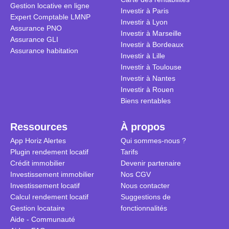
Gestion locative en ligne
traditionnel
complexes 
Investir à Paris
Expert Comptable LMNP
débats sans
Investir à Lyon
Assurance PNO
réconcilier 
Investir à Marseille
Assurance GLI
vue. Cette 
Investir à Bordeaux
Assurance habitation
approche si
Investir à Lille
tous.
Investir à Toulouse
Investir à Nantes
Investir à Rouen
Biens rentables
Ressources
À propos
App Horiz Alertes
Qui sommes-nous ?
Plugin rendement locatif
Tarifs
Crédit immobilier
Devenir partenaire
Investissement immobilier
Nos CGV
Investissement locatif
Nous contacter
Calcul rendement locatif
Suggestions de
Gestion locataire
fonctionnalités
Aide - Communauté