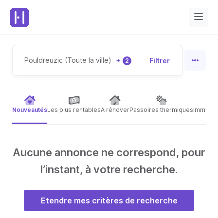
Pouldreuzic (Toute la ville)
+
Filtrer
2
Nouveautés
Les plus rentables
A rénover
Passoires thermiques
Immeubl
Aucune annonce ne correspond, pour
l’instant, à votre recherche.
Etendre mes critères de recherche