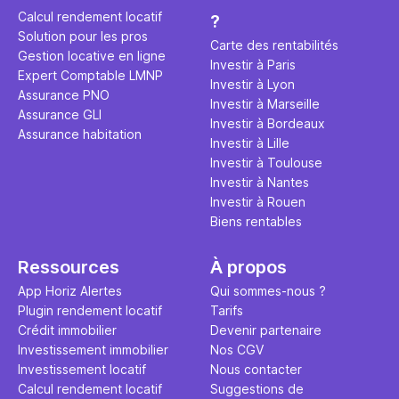
éviter des
avenir". Ce
Calcul rendement locatif
?
Cette vidé
est bien p
Solution pour les pros
ce secret 
études et s
Carte des rentabilités
Gestion locative en ligne
transforme
financière
Investir à Paris
Expert Comptable LMNP
traditionne
mener à de
Investir à Lyon
Assurance PNO
question.
sans jamais
Investir à Marseille
Assurance GLI
points de 
Investir à Bordeaux
Assurance habitation
propose un
Investir à Lille
et accessib
Investir à Toulouse
Investir à Nantes
Investir à Rouen
Biens rentables
Ressources
À propos
App Horiz Alertes
Qui sommes-nous ?
Plugin rendement locatif
Tarifs
Crédit immobilier
Devenir partenaire
Investissement immobilier
Nos CGV
Investissement locatif
Nous contacter
Calcul rendement locatif
Suggestions de