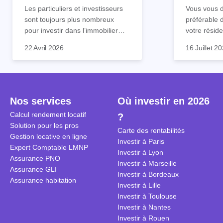
tout !
règle sim
Les particuliers et investisseurs
Vous vous d
sont toujours plus nombreux
préférable 
pour investir dans l’immobilier
votre réside
neuf. En effet, il existe de
Inutile d'êt
Souvent, o
22 Avril 2026
16 Juillet 2
nombreux avantages à choisir ce
pour prendr
affirmation
type de bien. Nous vous
éclairée. U
"louer, c'est
expliquons tout dans cet article.
la règle de
fenêtres" ou
à trancher 
sa résidenc
secondes et
sécuriser so
Nos services
Où investir en 2026
coûteuses. 
Cependant, l
Calcul rendement locatif
?
révèle ce s
plus nuancé
Solution pour les pros
transforme 
simulations
Carte des rentabilités
Gestion locative en ligne
traditionnel
complexes 
Investir à Paris
Expert Comptable LMNP
débats sans
Investir à Lyon
Assurance PNO
réconcilier 
Investir à Marseille
Assurance GLI
vue. Cette 
Investir à Bordeaux
Assurance habitation
approche si
Investir à Lille
tous.
Investir à Toulouse
Investir à Nantes
Investir à Rouen