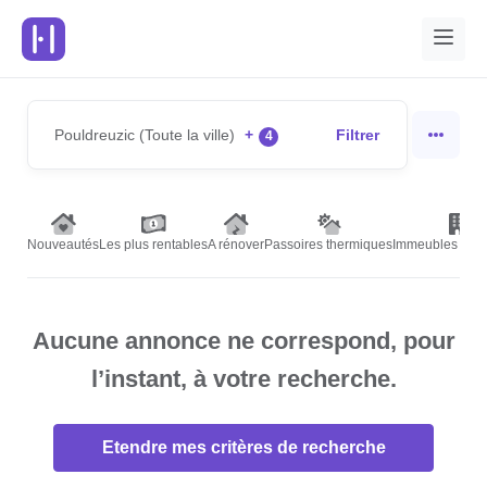
Pouldreuzic (Toute la ville)
+
Filtrer
4
Nouveautés
Les plus rentables
A rénover
Passoires thermiques
Immeubles de r
Aucune annonce ne correspond, pour
l’instant, à votre recherche.
Etendre mes critères de recherche