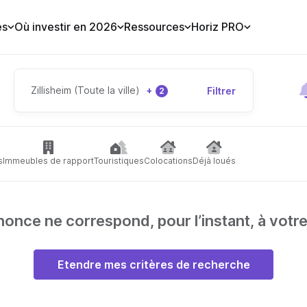
es
Où investir en 2026
Ressources
Horiz PRO
Zillisheim (Toute la ville)
+
Filtrer
2
s
Immeubles de rapport
Touristiques
Colocations
Déjà loués
nce ne correspond, pour l’instant, à votr
Etendre mes critères de recherche