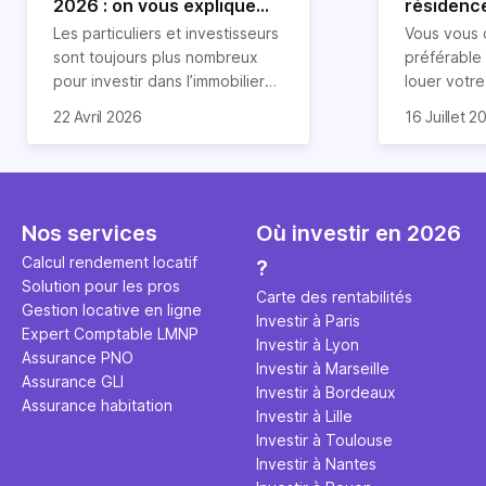
2026 : on vous explique
résidence
tout !
règle sim
Les particuliers et investisseurs
Vous vous 
révélée
sont toujours plus nombreux
préférable
pour investir dans l’immobilier
louer votr
neuf. En effet, il existe de
principale ?
Souvent, o
22 Avril 2026
16 Juillet 2
nombreux avantages à choisir
expert en 
affirmation
ce type de bien. Nous vous
une décisi
comme "loue
expliquons tout dans cet
règle simpl
l'argent par
article.
peut vous 
faut invest
seulement 
principale 
Nos services
Où investir en 2026
éviter des
avenir". Ce
Calcul rendement locatif
?
Cette vidé
est bien p
Solution pour les pros
ce secret 
études et s
Carte des rentabilités
Gestion locative en ligne
transforme
financière
Investir à Paris
Expert Comptable LMNP
traditionne
mener à de
Investir à Lyon
Assurance PNO
question.
sans jamais
Investir à Marseille
Assurance GLI
points de 
Investir à Bordeaux
Assurance habitation
propose un
Investir à Lille
et accessib
Investir à Toulouse
Investir à Nantes