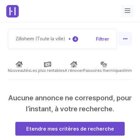
Zillisheim (Toute la ville)
+
Filtrer
4
Nouveautés
Les plus rentables
A rénover
Passoires thermiques
Immeubl
Aucune annonce ne correspond, pour
l’instant, à votre recherche.
Etendre mes critères de recherche