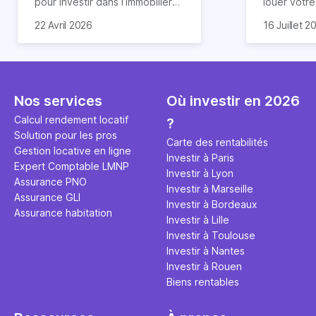
pour investir dans l’immobilier
louer votr
neuf. En effet, il existe de
principale ?
Souvent, o
22 Avril 2026
16 Juillet 2
nombreux avantages à choisir
expert en 
affirmation
ce type de bien. Nous vous
une décisi
comme "loue
expliquons tout dans cet
règle simpl
l'argent par
article.
peut vous 
faut invest
seulement 
principale 
Nos services
Où investir en 2026
éviter des
avenir". Ce
Calcul rendement locatif
?
Cette vidé
est bien p
Solution pour les pros
ce secret 
études et s
Carte des rentabilités
Gestion locative en ligne
transforme
financière
Investir à Paris
Expert Comptable LMNP
traditionne
mener à de
Investir à Lyon
Assurance PNO
question.
sans jamais
Investir à Marseille
Assurance GLI
points de 
Investir à Bordeaux
Assurance habitation
propose un
Investir à Lille
et accessib
Investir à Toulouse
Investir à Nantes
Investir à Rouen
Biens rentables