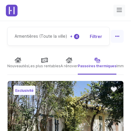
Armentières (Toute la ville)
+
Filtrer
4
Nouveautés
Les plus rentables
A rénover
Passoires thermiques
Immeubl
Exclusivité