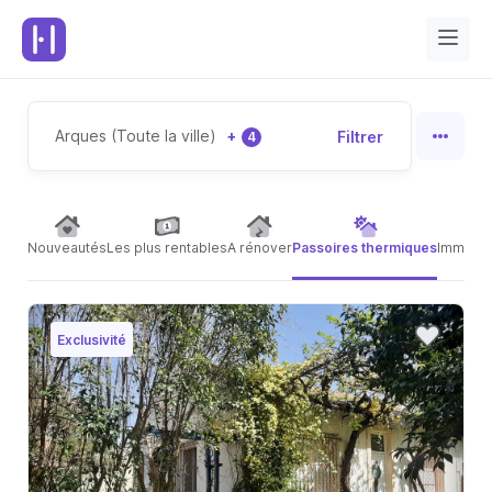
Arques (Toute la ville)
+
Filtrer
4
Nouveautés
Les plus rentables
A rénover
Passoires thermiques
Immeubl
Exclusivité