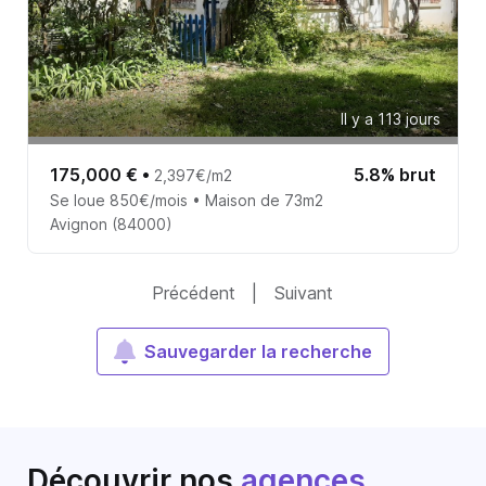
Il y a 113 jours
175,000 €
•
5.8% brut
2,397€/m2
Se loue 850€/mois • Maison de 73m2
Avignon (84000)
Précédent
|
Suivant
Sauvegarder la recherche
Découvrir nos
agences