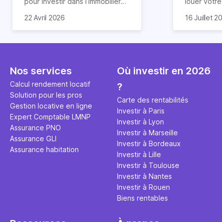
pour investir dans l’immobilier
louer votr
neuf. En effet, il existe de
principale ?
Souvent, o
22 Avril 2026
16 Juillet 2
nombreux avantages à choisir
expert en 
affirmation
ce type de bien. Nous vous
une décisi
comme "loue
expliquons tout dans cet
règle simpl
l'argent par
article.
peut vous 
faut invest
seulement 
principale 
Nos services
Où investir en 2026
éviter des
avenir". Ce
Calcul rendement locatif
?
Cette vidé
est bien p
Solution pour les pros
ce secret 
études et s
Carte des rentabilités
Gestion locative en ligne
transforme
financière
Investir à Paris
Expert Comptable LMNP
traditionne
mener à de
Investir à Lyon
Assurance PNO
question.
sans jamais
Investir à Marseille
Assurance GLI
points de 
Investir à Bordeaux
Assurance habitation
propose un
Investir à Lille
et accessib
Investir à Toulouse
Investir à Nantes
Investir à Rouen
Biens rentables